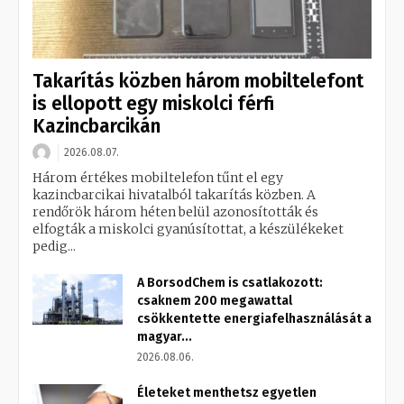
Takarítás közben három mobiltelefont
is ellopott egy miskolci férfi
Kazincbarcikán
2026.08.07.
Három értékes mobiltelefon tűnt el egy
kazincbarcikai hivatalból takarítás közben. A
rendőrök három héten belül azonosították és
elfogták a miskolci gyanúsítottat, a készülékeket
pedig...
A BorsodChem is csatlakozott:
csaknem 200 megawattal
csökkentette energiafelhasználását a
magyar...
2026.08.06.
Életeket menthetsz egyetlen