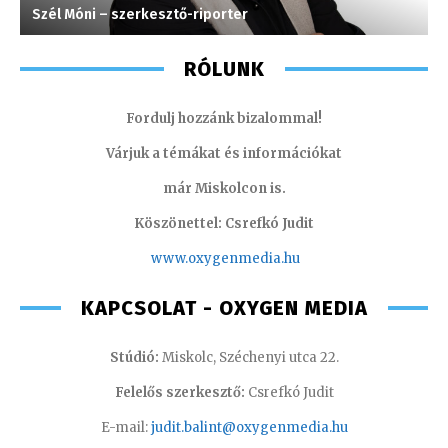
Szél Móni – szerkesztő-riporter
H
RÓLUNK
Fordulj hozzánk bizalommal!
Várjuk a témákat és információkat
már Miskolcon is.
Köszönettel: Csrefkó Judit
www.oxyge
nmedia.hu
KAPCSOLAT - OXYGEN MEDIA
Stúdió:
Miskolc, Széchenyi utca 22.
Felelős szerkesztő:
Csrefkó Judit
E-mail:
judit.balint@oxygenmedia.hu