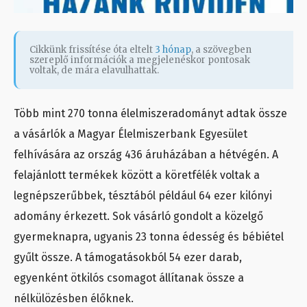
Cikkünk frissítése óta eltelt
3 hónap
, a szövegben
szereplő információk a megjelenéskor pontosak
voltak, de mára elavulhattak.
Több mint 270 tonna élelmiszeradományt adtak össze
a vásárlók a Magyar Élelmiszerbank Egyesület
felhívására az ország 436 áruházában a hétvégén. A
felajánlott termékek között a köretfélék voltak a
legnépszerűbbek, tésztából például 64 ezer kilónyi
adomány érkezett. Sok vásárló gondolt a közelgő
gyermeknapra, ugyanis 23 tonna édesség és bébiétel
gyűlt össze. A támogatásokból 54 ezer darab,
egyenként ötkilós csomagot állítanak össze a
nélkülözésben élőknek.