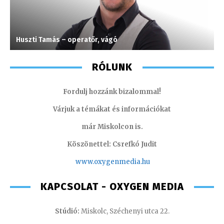
Huszti Tamás – operatőr, vágó
S
RÓLUNK
Fordulj hozzánk bizalommal!
Várjuk a témákat és információkat
már Miskolcon is.
Köszönettel: Csrefkó Judit
www.oxyge
nmedia.hu
KAPCSOLAT - OXYGEN MEDIA
Stúdió:
Miskolc, Széchenyi utca 22.