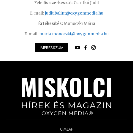
Felelős szerkesztő:
Csrefkó Judit
E-mail:
judit.balint@oxygenmedia.hu
Értékesítés:
Monoczki Mária
E-mail:
maria.monoczki@oxygenmedia.hu
IMPRESSZUM
CÍMLAP