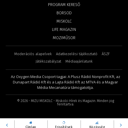
PROGRAM KERESŐ
BORSOD
MISKOLC
LIFE MAGAZIN
MOZIMŰSOR
Moderációs alapelvek
Adatkezelési tájékoztató
ÁSZF
Játékszabályzat
Médiaajánlatunk
Az Oxygen Media Csoport tagjai: A Plusz Rádió Nonprofit Kft, az
Dunapart Rádió Kft és a Lajta Rádió Kft az MTVA és a Magyar
Média Mecanatúra támogatottja.
©
2026
- MIZU MISKOLC - Miskolci Hírek és Magazin. Minden jog
fenntartva.
Címlap
Frissítések
Közösség