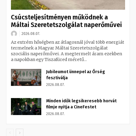
Csúcsteljesítményen működnek a
Máltai Szeretetszolgálat naperőművei
2026.08.07.
Az extrém hőségben az átlagosnál jóval több energiát
termelnek a Magyar Máltai Szeretetszolgálat
szociális naperőművei. A megtermelt áram ezekben
a napokban egy Tiszafüred méretű...
Jubileumot ünnepel az Őrség
fesztiválja
2026.08.07.
Minden idők legsikeresebb horvát
filmje nyitja a CineFestet
2026.08.07.