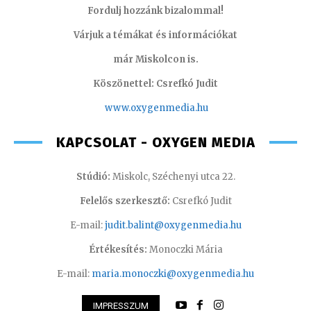
Fordulj hozzánk bizalommal!
Várjuk a témákat és információkat
már Miskolcon is.
Köszönettel: Csrefkó Judit
www.oxyge
nmedia.hu
KAPCSOLAT - OXYGEN MEDIA
Stúdió:
Miskolc, Széchenyi utca 22.
Felelős szerkesztő:
Csrefkó Judit
E-mail:
judit.balint@oxygenmedia.hu
Értékesítés:
Monoczki Mária
E-mail:
maria.monoczki@oxygenmedia.hu
IMPRESSZUM