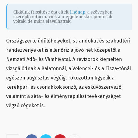
Cikkünk frissítése óta eltelt
1 hónap
, a szövegben
szereplő információk a megjelenéskor pontosak
voltak, de mára elavulhattak.
Országszerte üdülőhelyeket, strandokat és szabadtéri
rendezvényeket is ellenőriz a jövő hét közepétől a
Nemzeti Adó- és Vámhivatal. A revizorok kiemelten
vizsgálódnak a Balatonnál, a Velencei- és a Tisza-tónál
egészen augusztus végéig. Fokozottan figyelik a
kerékpár- és csónakkölcsönző, az esküvőszervező,
valamint a séta- és élményrepülési tevékenységet
végző cégeket is.