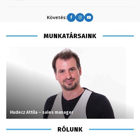
Követés:
MUNKATÁRSAINK
Hudecz Attila – sales manager
F
RÓLUNK