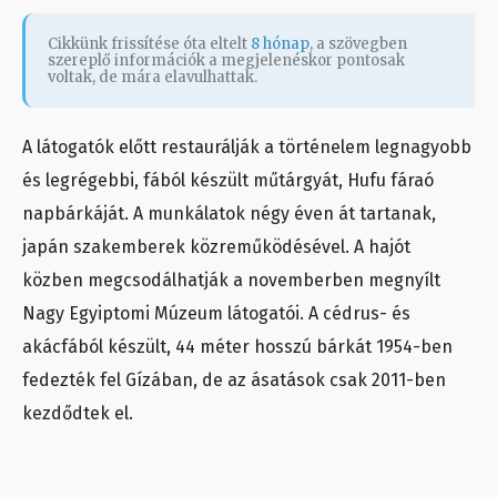
Cikkünk frissítése óta eltelt
8 hónap
, a szövegben
szereplő információk a megjelenéskor pontosak
voltak, de mára elavulhattak.
A látogatók előtt restaurálják a történelem legnagyobb
és legrégebbi, fából készült műtárgyát, Hufu fáraó
napbárkáját. A munkálatok négy éven át tartanak,
japán szakemberek közreműködésével. A hajót
közben megcsodálhatják a novemberben megnyílt
Nagy Egyiptomi Múzeum látogatói. A cédrus- és
akácfából készült, 44 méter hosszú bárkát 1954-ben
fedezték fel Gízában, de az ásatások csak 2011-ben
kezdődtek el.