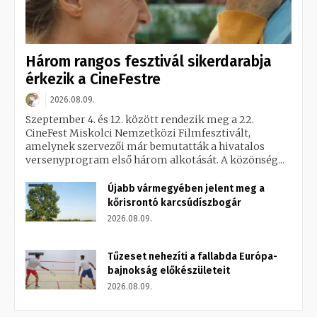
Három rangos fesztivál sikerdarabja
érkezik a CineFestre
2026.08.09.
Szeptember 4. és 12. között rendezik meg a 22.
CineFest Miskolci Nemzetközi Filmfesztivált,
amelynek szervezői már bemutatták a hivatalos
versenyprogram első három alkotását. A közönség...
Újabb vármegyében jelent meg a
kőrisrontó karcsúdíszbogár
2026.08.09.
Tűzeset nehezíti a fallabda Európa-
bajnokság előkészületeit
2026.08.09.