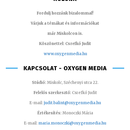
Fordulj hozzánk bizalommal!
Várjuk a témákat és információkat
már Miskolcon is.
Köszönettel: Csrefkó Judit
www.oxyge
nmedia.hu
KAPCSOLAT - OXYGEN MEDIA
Stúdió:
Miskolc, Széchenyi utca 22.
Felelős szerkesztő:
Csrefkó Judit
E-mail:
judit.balint@oxygenmedia.hu
Értékesítés:
Monoczki Mária
E-mail:
maria.monoczki@oxygenmedia.hu