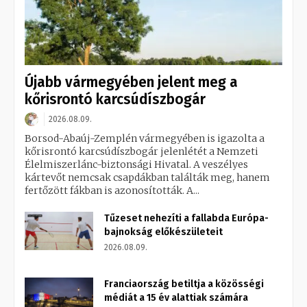
Újabb vármegyében jelent meg a
kőrisrontó karcsúdíszbogár
2026.08.09.
Borsod-Abaúj-Zemplén vármegyében is igazolta a
kőrisrontó karcsúdíszbogár jelenlétét a Nemzeti
Élelmiszerlánc-biztonsági Hivatal. A veszélyes
kártevőt nemcsak csapdákban találták meg, hanem
fertőzött fákban is azonosították. A...
Tűzeset nehezíti a fallabda Európa-
bajnokság előkészületeit
2026.08.09.
Franciaország betiltja a közösségi
médiát a 15 év alattiak számára