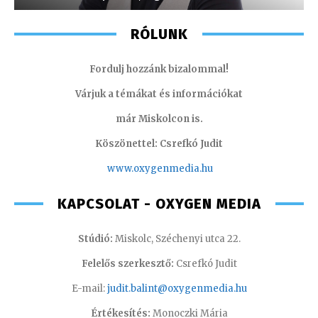
RÓLUNK
Fordulj hozzánk bizalommal!
Várjuk a témákat és információkat
már Miskolcon is.
Köszönettel: Csrefkó Judit
www.oxyge
nmedia.hu
KAPCSOLAT - OXYGEN MEDIA
Stúdió:
Miskolc, Széchenyi utca 22.
Felelős szerkesztő:
Csrefkó Judit
E-mail:
judit.balint@oxygenmedia.hu
Értékesítés:
Monoczki Mária