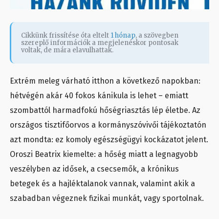
Cikkünk frissítése óta eltelt
1 hónap
, a szövegben
szereplő információk a megjelenéskor pontosak
voltak, de mára elavulhattak.
Extrém meleg várható itthon a következő napokban:
hétvégén akár 40 fokos kánikula is lehet – emiatt
szombattól harmadfokú hőségriasztás lép életbe. Az
országos tisztifőorvos a kormányszóvivői tájékoztatón
azt mondta: ez komoly egészségügyi kockázatot jelent.
Oroszi Beatrix kiemelte: a hőség miatt a legnagyobb
veszélyben az idősek, a csecsemők, a krónikus
betegek és a hajléktalanok vannak, valamint akik a
szabadban végeznek fizikai munkát, vagy sportolnak.