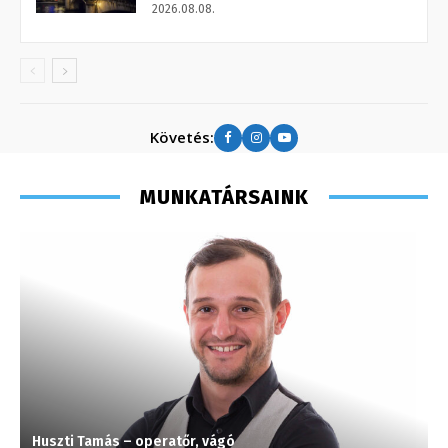
2026.08.08.
Követés:
MUNKATÁRSAINK
Huszti Tamás – operatőr, vágó
G