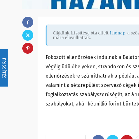
Cikkünk frissítése óta eltelt
1 hónap
, a sz
mára elavulhattak.
Fokozott ellenőrzések indulnak a Balaton
FRISSÍTÉS
végéig üdülőhelyeken, strandokon és sz
ellenőrzésekre számíthatnak a például 
valamint a sétarepülést szervező cégek i
foglalkoztatás szabályszerűségét, az áru
szabályokat, akár kétmillió forint büntet