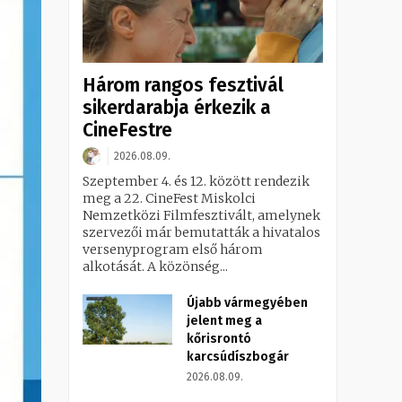
Három rangos fesztivál
sikerdarabja érkezik a
CineFestre
2026.08.09.
Szeptember 4. és 12. között rendezik
meg a 22. CineFest Miskolci
Nemzetközi Filmfesztivált, amelynek
szervezői már bemutatták a hivatalos
versenyprogram első három
alkotását. A közönség...
Újabb vármegyében
jelent meg a
kőrisrontó
karcsúdíszbogár
2026.08.09.