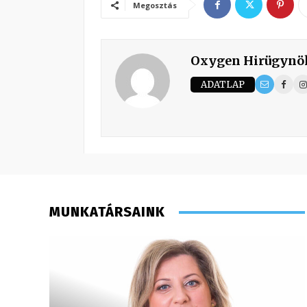
Megosztás
Oxygen Hirügynö
ADATLAP
MUNKATÁRSAINK