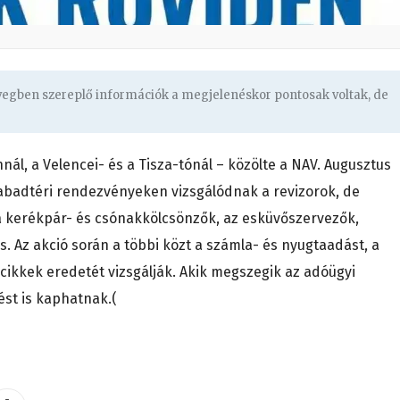
övegben szereplő információk a megjelenéskor pontosak voltak, de
nál, a Velencei- és a Tisza-tónál – közölte a NAV. Augusztus
abadtéri rendezvényeken vizsgálódnak a revizorok, de
a kerékpár- és csónakkölcsönzők, az esküvőszervezők,
s. Az akció során a többi közt a számla- és nyugtaadást, a
cikkek eredetét vizsgálják. Akik megszegik az adóügyi
ést is kaphatnak.(