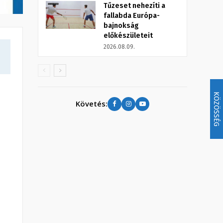
Tűzeset nehezíti a
fallabda Európa-
bajnokság
előkészületeit
2026.08.09.
KÖZÖSSÉG
Követés: