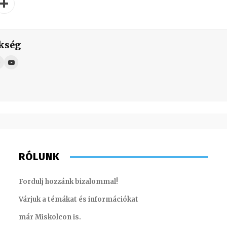
kség
RÓLUNK
Fordulj hozzánk bizalommal!
Várjuk a témákat és információkat
már Miskolcon is.