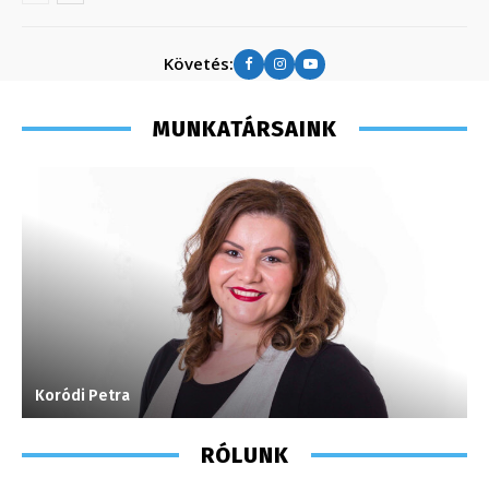
Követés:
MUNKATÁRSAINK
Koródi Petra
F
RÓLUNK