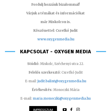
Fordulj hozzánk bizalommal!
Várjuk a témákat és információkat
már Miskolcon is.
Köszönettel: Csrefkó Judit
www.oxyge
nmedia.hu
KAPCSOLAT - OXYGEN MEDIA
Stúdió:
Miskolc, Széchenyi utca 22.
Felelős szerkesztő:
Csrefkó Judit
E-mail:
judit.balint@oxygenmedia.hu
Értékesítés:
Monoczki Mária
E-mail:
maria.monoczki@oxygenmedia.hu
IMPRESSZUM