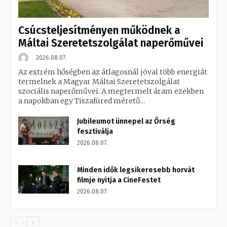
Csúcsteljesítményen működnek a
Máltai Szeretetszolgálat naperőművei
2026.08.07.
Az extrém hőségben az átlagosnál jóval több energiát
termelnek a Magyar Máltai Szeretetszolgálat
szociális naperőművei. A megtermelt áram ezekben
a napokban egy Tiszafüred méretű...
Jubileumot ünnepel az Őrség
fesztiválja
2026.08.07.
Minden idők legsikeresebb horvát
filmje nyitja a CineFestet
2026.08.07.