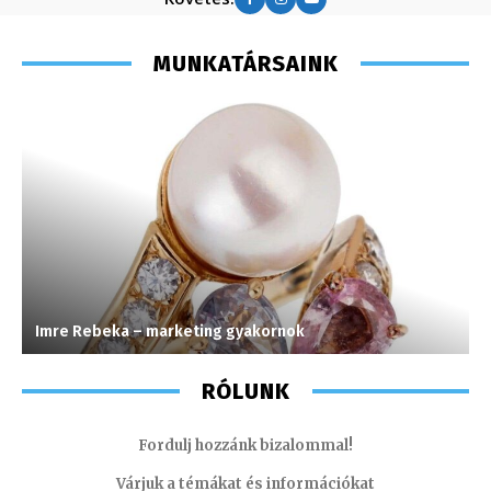
MUNKATÁRSAINK
Imre Rebeka – marketing gyakornok
S
RÓLUNK
Fordulj hozzánk bizalommal!
Várjuk a témákat és információkat