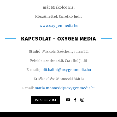
már Miskolcon is.
Köszönettel: Csrefkó Judit
www.oxyge
nmedia.hu
KAPCSOLAT - OXYGEN MEDIA
Stúdió:
Miskolc, Széchenyi utca 22.
Felelős szerkesztő:
Csrefkó Judit
E-mail:
judit.balint@oxygenmedia.hu
Értékesítés:
Monoczki Mária
E-mail:
maria.monoczki@oxygenmedia.hu
IMPRESSZUM