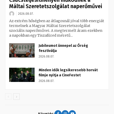
Máltai Szeretetszolgálat naperőművei
2026.08.07.
Az extrém hőségben az átlagosnál jóval több energiát
termelnek a Magyar Máltai Szeretetszolgálat
szociális naperőművei. A megtermelt áram ezekben
a napokban egy Tiszafüred méretű...
Jubileumot ünnepel az Őrség
fesztiválja
2026.08.07.
Minden idők legsikeresebb horvát
filmje nyitja a CineFestet
2026.08.07.
Követés: