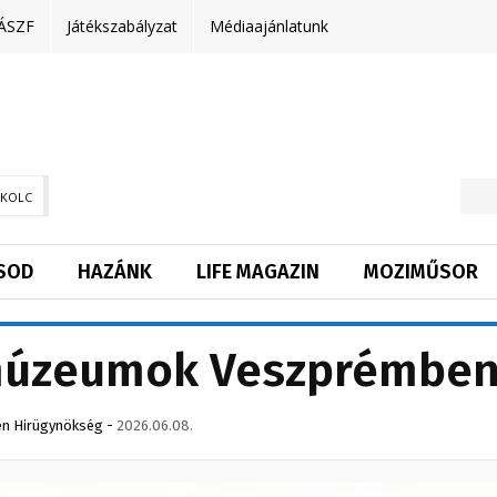
ÁSZF
Játékszabályzat
Médiaajánlatunk
SKOLC
SOD
HAZÁNK
LIFE MAGAZIN
MOZIMŰSOR
 múzeumok Veszprémbe
n Hirügynökség
-
2026.06.08.