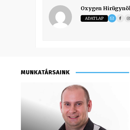
Oxygen Hirügynö
ADATLAP
MUNKATÁRSAINK