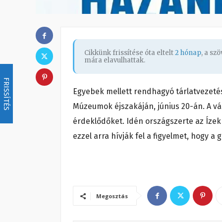
Cikkünk frissítése óta eltelt
2 hónap
, a sz
mára elavulhattak.
FRISSÍTÉS
Egyebek mellett rendhagyó tárlatvezetés
Múzeumok éjszakáján, június 20-án. A vár
érdeklődőket. Idén országszerte az Ízek
ezzel arra hívják fel a figyelmet, hogy 
Megosztás