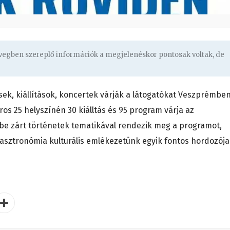
övegben szereplő információk a megjelenéskor pontosak voltak, de
ek, kiállítások, koncertek várják a látogatókat Veszprémben
os 25 helyszínén 30 kiálltás és 95 program várja az
be zárt történetek tematikával rendezik meg a programot,
a gasztronómia kulturális emlékezetünk egyik fontos hordozója