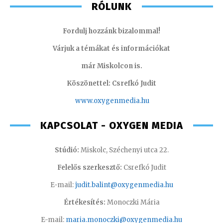
RÓLUNK
Fordulj hozzánk bizalommal!
Várjuk a témákat és információkat
már Miskolcon is.
Köszönettel: Csrefkó Judit
www.oxyge
nmedia.hu
KAPCSOLAT - OXYGEN MEDIA
Stúdió:
Miskolc, Széchenyi utca 22.
Felelős szerkesztő:
Csrefkó Judit
E-mail:
judit.balint@oxygenmedia.hu
Értékesítés:
Monoczki Mária
E-mail:
maria.monoczki@oxygenmedia.hu