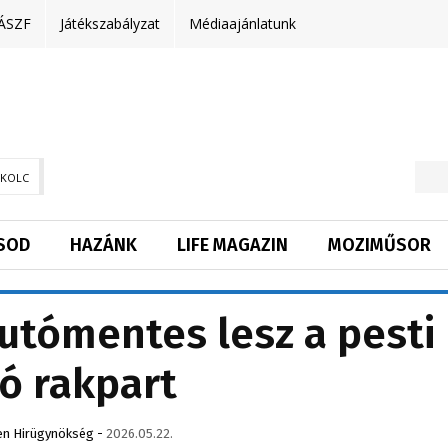
ÁSZF
Játékszabályzat
Médiaajánlatunk
SKOLC
SOD
HAZÁNK
LIFE MAGAZIN
MOZIMŰSOR
utómentes lesz a pesti
ó rakpart
en Hirügynökség
-
2026.05.22.