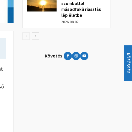
szombattól
másodfokú riasztás
lép életbe
2026.08.07.
KÖZÖSSÉG
Követés:
nt
ső