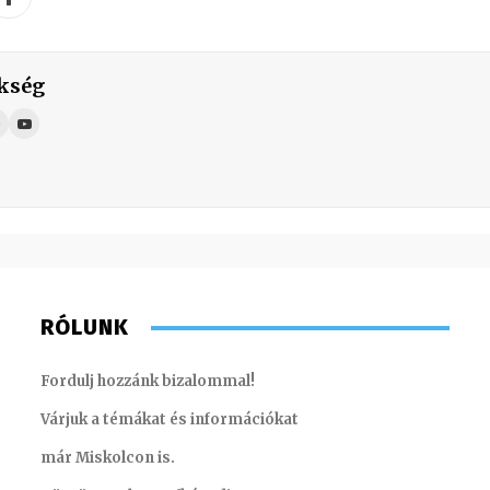
kség
RÓLUNK
Fordulj hozzánk bizalommal!
Várjuk a témákat és információkat
már Miskolcon is.