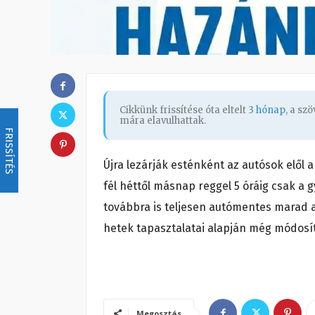
Cikkünk frissítése óta eltelt
3 hónap
, a sz
mára elavulhattak.
FRISSÍTÉS
Újra lezárják esténként az autósok elől 
fél héttől másnap reggel 5 óráig csak a
továbbra is teljesen autómentes marad a
hetek tapasztalatai alapján még módosít
Megosztás