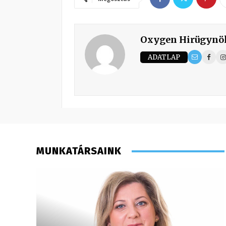
Oxygen Hirügynö
ADATLAP
MUNKATÁRSAINK