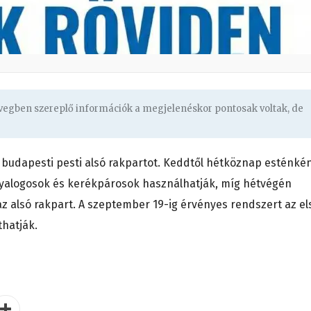
övegben szereplő információk a megjelenéskor pontosak voltak, de
a budapesti pesti alsó rakpartot. Keddtől hétköznap esténké
 gyalogosok és kerékpárosok használhatják, míg hétvégén
z alsó rakpart. A szeptember 19-ig érvényes rendszert az el
hatják.