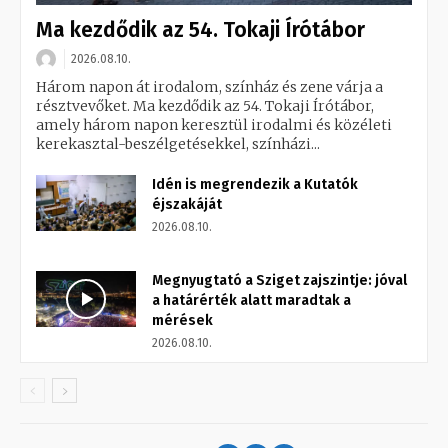
Ma kezdődik az 54. Tokaji Írótábor
2026.08.10.
Három napon át irodalom, színház és zene várja a
résztvevőket. Ma kezdődik az 54. Tokaji Írótábor,
amely három napon keresztül irodalmi és közéleti
kerekasztal-beszélgetésekkel, színházi...
Idén is megrendezik a Kutatók
éjszakáját
2026.08.10.
Megnyugtató a Sziget zajszintje: jóval
a határérték alatt maradtak a
mérések
2026.08.10.