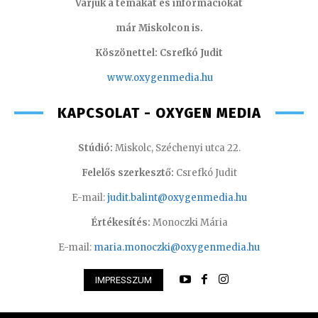
Várjuk a témákat és információkat
már Miskolcon is.
Köszönettel: Csrefkó Judit
www.oxyge
nmedia.hu
KAPCSOLAT - OXYGEN MEDIA
Stúdió:
Miskolc, Széchenyi utca 22.
Felelős szerkesztő:
Csrefkó Judit
E-mail:
judit.balint@oxygenmedia.hu
Értékesítés:
Monoczki Mária
E-mail:
maria.monoczki@oxygenmedia.hu
IMPRESSZUM