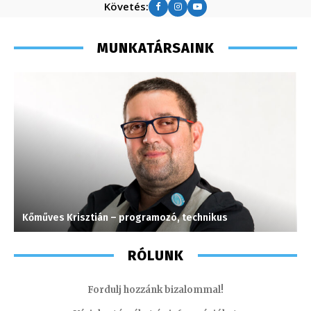
Követés:
MUNKATÁRSAINK
Kőműves Krisztián – programozó, technikus
C
RÓLUNK
Fordulj hozzánk bizalommal!