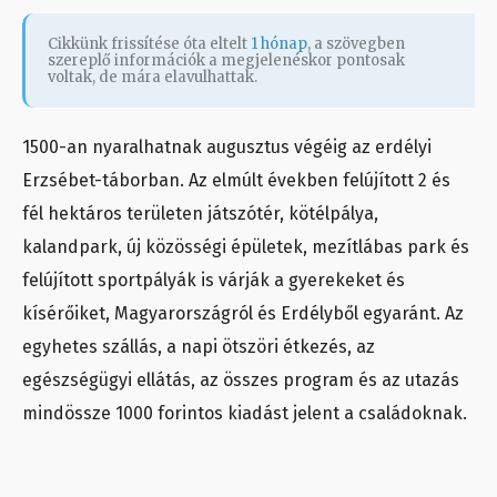
Cikkünk frissítése óta eltelt
1 hónap
, a szövegben
szereplő információk a megjelenéskor pontosak
voltak, de mára elavulhattak.
1500-an nyaralhatnak augusztus végéig az erdélyi
Erzsébet-táborban. Az elmúlt években felújított 2 és
fél hektáros területen játszótér, kötélpálya,
kalandpark, új közösségi épületek, mezítlábas park és
felújított sportpályák is várják a gyerekeket és
kísérőiket, Magyarországról és Erdélyből egyaránt. Az
egyhetes szállás, a napi ötszöri étkezés, az
egészségügyi ellátás, az összes program és az utazás
mindössze 1000 forintos kiadást jelent a családoknak.