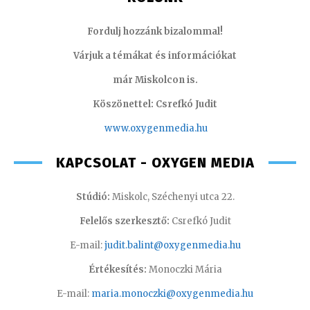
Fordulj hozzánk bizalommal!
Várjuk a témákat és információkat
már Miskolcon is.
Köszönettel: Csrefkó Judit
www.oxyge
nmedia.hu
KAPCSOLAT - OXYGEN MEDIA
Stúdió:
Miskolc, Széchenyi utca 22.
Felelős szerkesztő:
Csrefkó Judit
E-mail:
judit.balint@oxygenmedia.hu
Értékesítés:
Monoczki Mária
E-mail:
maria.monoczki@oxygenmedia.hu