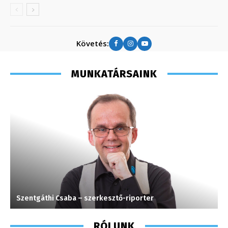
Követés:
MUNKATÁRSAINK
Szentgáthi Csaba – szerkesztő-riporter
G
RÓLUNK