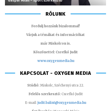
Gáspár Milán – sport szerkesztő
P
RÓLUNK
Fordulj hozzánk bizalommal!
Várjuk a témákat és információkat
már Miskolcon is.
Köszönettel: Csrefkó Judit
www.oxyge
nmedia.hu
KAPCSOLAT - OXYGEN MEDIA
Stúdió:
Miskolc, Széchenyi utca 22.
Felelős szerkesztő:
Csrefkó Judit
E-mail:
judit.balint@oxygenmedia.hu