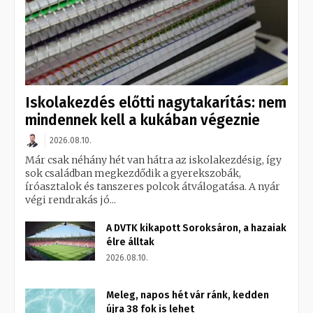
Iskolakezdés előtti nagytakarítás: nem
mindennek kell a kukában végeznie
2026.08.10.
Már csak néhány hét van hátra az iskolakezdésig, így
sok családban megkezdődik a gyerekszobák,
íróasztalok és tanszeres polcok átválogatása. A nyár
végi rendrakás jó...
A DVTK kikapott Soroksáron, a hazaiak
élre álltak
2026.08.10.
Meleg, napos hét vár ránk, kedden
újra 38 fok is lehet