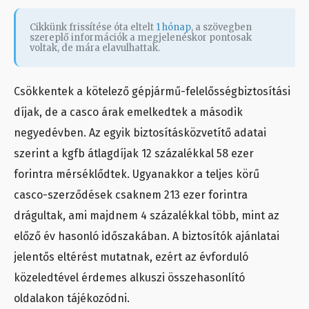
Cikkünk frissítése óta eltelt
1 hónap
, a szövegben
szereplő információk a megjelenéskor pontosak
voltak, de mára elavulhattak.
Csökkentek a kötelező gépjármű-felelősségbiztosítási
díjak, de a casco árak emelkedtek a második
negyedévben. Az egyik biztosításközvetítő adatai
szerint a kgfb átlagdíjak 12 százalékkal 58 ezer
forintra mérséklődtek. Ugyanakkor a teljes körű
casco-szerződések csaknem 213 ezer forintra
drágultak, ami majdnem 4 százalékkal több, mint az
előző év hasonló időszakában. A biztosítók ajánlatai
jelentős eltérést mutatnak, ezért az évforduló
közeledtével érdemes alkuszi összehasonlító
oldalakon tájékozódni.