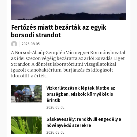
Fertőzés miatt bezárták az egyik
borsodi strandot
2026.08.05.
A Borsod-Abaúj-Zemplén Vármegyei Kormányhivatal
az idei szezon végéig bezáratta az arlói Suvadás Liget
Strandot. A döntést laboratóriumi vizsgálatokkal
igazolt cianobaktérium-burjánzás és kifogásolt
klorofill-a érték...
Vízkorlátozások léptek életbe az
országban, Miskolc környékét is
érintik
2026.08.05.
Sáskaveszély: rendkívüli engedély a
növényvédő szerekre
2026.08.05.