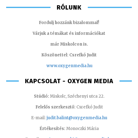
RÓLUNK
Fordulj hozzánk bizalommal!
Várjuk a témákat és információkat
már Miskolcon is.
Köszönettel: Csrefkó Judit
www.oxyge
nmedia.hu
KAPCSOLAT - OXYGEN MEDIA
Stúdió:
Miskolc, Széchenyi utca 22.
Felelős szerkesztő:
Csrefkó Judit
E-mail:
judit.balint@oxygenmedia.hu
Értékesítés:
Monoczki Mária