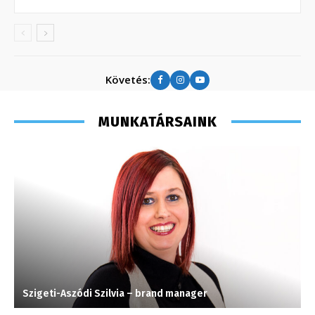
Követés:
MUNKATÁRSAINK
Szigeti-Aszódi Szilvia – brand manager
K