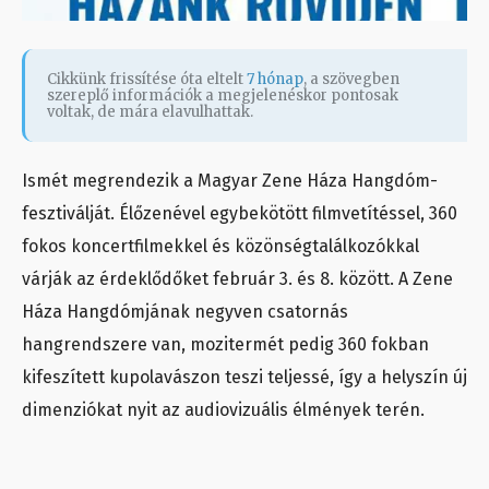
Cikkünk frissítése óta eltelt
7 hónap
, a szövegben
szereplő információk a megjelenéskor pontosak
voltak, de mára elavulhattak.
Ismét megrendezik a Magyar Zene Háza Hangdóm-
fesztiválját. Élőzenével egybekötött filmvetítéssel, 360
fokos koncertfilmekkel és közönségtalálkozókkal
várják az érdeklődőket február 3. és 8. között. A Zene
Háza Hangdómjának negyven csatornás
hangrendszere van, mozitermét pedig 360 fokban
kifeszített kupolavászon teszi teljessé, így a helyszín új
dimenziókat nyit az audiovizuális élmények terén.