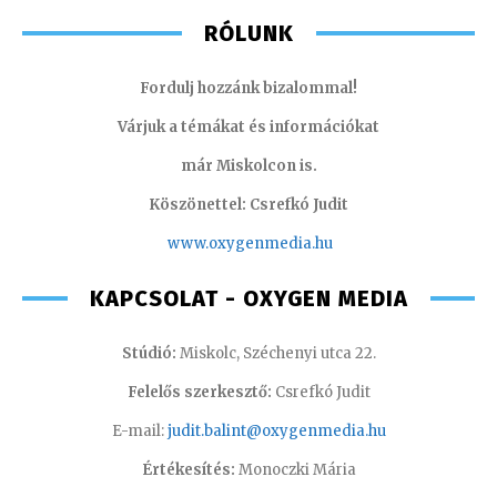
RÓLUNK
Fordulj hozzánk bizalommal!
Várjuk a témákat és információkat
már Miskolcon is.
Köszönettel: Csrefkó Judit
www.oxyge
nmedia.hu
KAPCSOLAT - OXYGEN MEDIA
Stúdió:
Miskolc, Széchenyi utca 22.
Felelős szerkesztő:
Csrefkó Judit
E-mail:
judit.balint@oxygenmedia.hu
Értékesítés:
Monoczki Mária