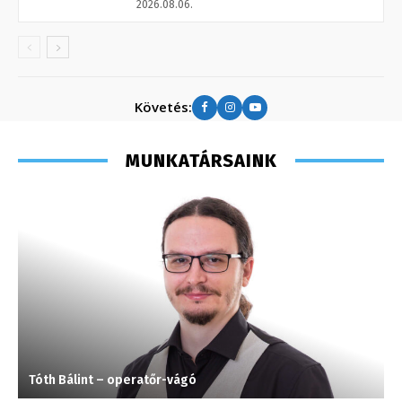
2026.08.06.
Követés:
MUNKATÁRSAINK
Tóth Bálint – operatőr-vágó
M