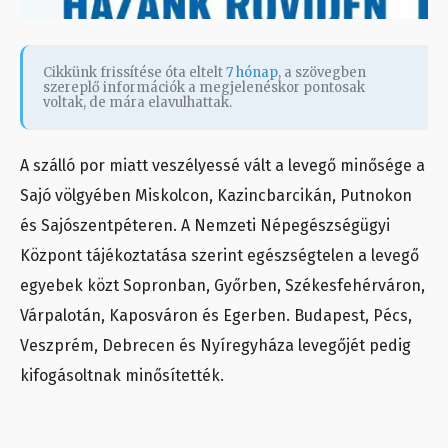
Cikkünk frissítése óta eltelt
7 hónap
, a szövegben
szereplő információk a megjelenéskor pontosak
voltak, de mára elavulhattak.
A szálló por miatt veszélyessé vált a levegő minősége a
Sajó völgyében Miskolcon, Kazincbarcikán, Putnokon
és Sajószentpéteren. A Nemzeti Népegészségügyi
Központ tájékoztatása szerint egészségtelen a levegő
egyebek közt Sopronban, Győrben, Székesfehérváron,
Várpalotán, Kaposváron és Egerben. Budapest, Pécs,
Veszprém, Debrecen és Nyíregyháza levegőjét pedig
kifogásoltnak minősítették.