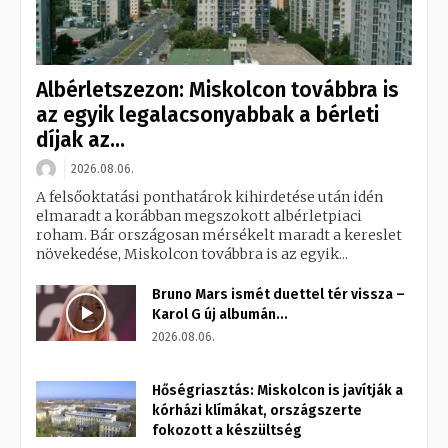
Albérletszezon: Miskolcon továbbra is
az egyik legalacsonyabbak a bérleti
díjak az...
2026.08.06.
A felsőoktatási ponthatárok kihirdetése után idén
elmaradt a korábban megszokott albérletpiaci
roham. Bár országosan mérsékelt maradt a kereslet
növekedése, Miskolcon továbbra is az egyik...
Bruno Mars ismét duettel tér vissza –
Karol G új albumán...
2026.08.06.
Hőségriasztás: Miskolcon is javítják a
kórházi klímákat, országszerte
fokozott a készültség