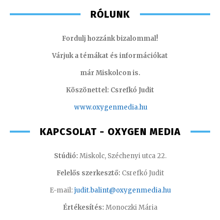
RÓLUNK
Fordulj hozzánk bizalommal!
Várjuk a témákat és információkat
már Miskolcon is.
Köszönettel: Csrefkó Judit
www.oxyge
nmedia.hu
KAPCSOLAT - OXYGEN MEDIA
Stúdió:
Miskolc, Széchenyi utca 22.
Felelős szerkesztő:
Csrefkó Judit
E-mail:
judit.balint@oxygenmedia.hu
Értékesítés:
Monoczki Mária