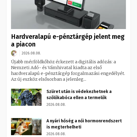
Hardveralapú e-pénztárgép jelent meg
a piacon
2026.08.08.
Újabb mérföldkőhöz érkezett a digitális adózás: a
Nemzeti Adó- és Vámhivatal kiadta az első
hardveralapú e-pénztárgép forgalmazási engedélyét.
Az új eszköz elsősorban a jelenleg...
Szüret után is védekezhetnek a
szőlőkabóca ellen a termelők
2026.08.08.
A nyári hőség a női hormonrendszert
is megterhelheti
2026.08.08.