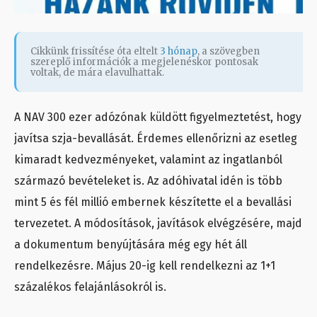
Cikkünk frissítése óta eltelt
3 hónap
, a szövegben
szereplő információk a megjelenéskor pontosak
voltak, de mára elavulhattak.
A NAV 300 ezer adózónak küldött figyelmeztetést, hogy
javítsa szja-bevallását. Érdemes ellenőrizni az esetleg
kimaradt kedvezményeket, valamint az ingatlanból
származó bevételeket is. Az adóhivatal idén is több
mint 5 és fél millió embernek készítette el a bevallási
tervezetet. A módosítások, javítások elvégzésére, majd
a dokumentum benyújtására még egy hét áll
rendelkezésre. Május 20-ig kell rendelkezni az 1+1
százalékos felajánlásokról is.