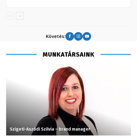
Követés:
MUNKATÁRSAINK
Szigeti-Aszódi Szilvia – brand manager
T