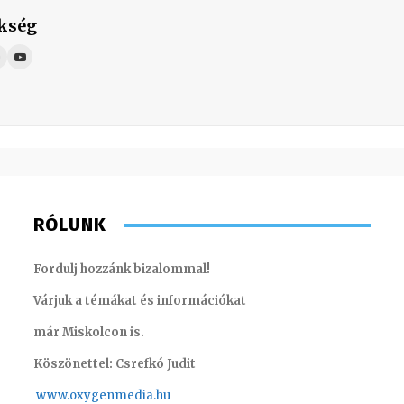
kség
RÓLUNK
Fordulj hozzánk bizalommal!
Várjuk a témákat és információkat
már Miskolcon is.
Köszönettel: Csrefkó Judit
www.oxyge
nmedia.hu