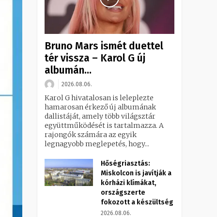
Bruno Mars ismét duettel
tér vissza – Karol G új
albumán...
2026.08.06.
Karol G hivatalosan is leleplezte
hamarosan érkező új albumának
dallistáját, amely több világsztár
együttműködését is tartalmazza. A
rajongók számára az egyik
legnagyobb meglepetés, hogy...
Hőségriasztás:
Miskolcon is javítják a
kórházi klímákat,
országszerte
fokozott a készültség
2026.08.06.