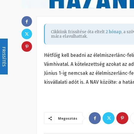
Cikkünk frissítése óta eltelt
2 hónap
, a sz
mára elavulhattak.
FRISSÍTÉS
Hétfőig kell beadni az élelmiszerlánc-fel
Vámhivatal. A kötelezettség azokat az a
Június 1-ig nemcsak az élelmiszerlánc-fel
kisvállalati adót is. A NAV közölte: a hat
Megosztás