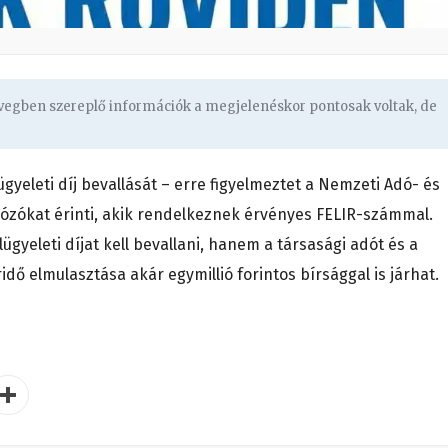
övegben szereplő információk a megjelenéskor pontosak voltak, de
ügyeleti díj bevallását – erre figyelmeztet a Nemzeti Adó- és
dózókat érinti, akik rendelkeznek érvényes FELIR-számmal.
ügyeleti díjat kell bevallani, hanem a társasági adót és a
áridő elmulasztása akár egymillió forintos bírsággal is járhat.