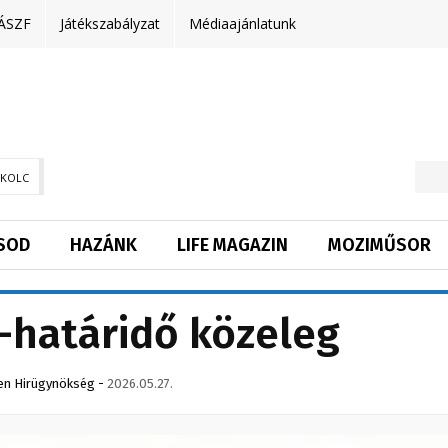
ÁSZF
Játékszabályzat
Médiaajánlatunk
SKOLC
SOD
HAZÁNK
LIFE MAGAZIN
MOZIMŰSOR
-határidő közeleg
en Hirügynökség
-
2026.05.27.