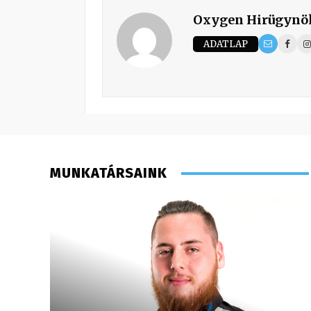
Oxygen Hirügynö
ADATLAP
MUNKATÁRSAINK