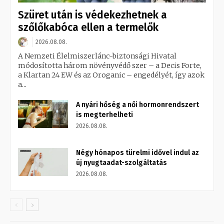
Szüret után is védekezhetnek a
szőlőkabóca ellen a termelők
2026.08.08.
A Nemzeti Élelmiszerlánc-biztonsági Hivatal
módosította három növényvédő szer – a Decis Forte,
a Klartan 24 EW és az Oroganic – engedélyét, így azok
a...
A nyári hőség a női hormonrendszert
is megterhelheti
2026.08.08.
Négy hónapos türelmi idővel indul az
új nyugtaadat-szolgáltatás
2026.08.08.