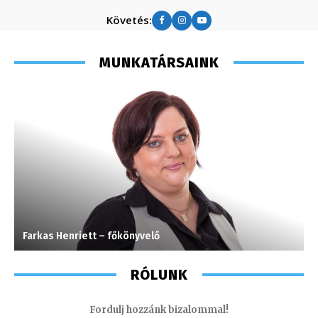
Követés:
MUNKATÁRSAINK
Farkas Henriett – főkönyvelő
K
RÓLUNK
Fordulj hozzánk bizalommal!