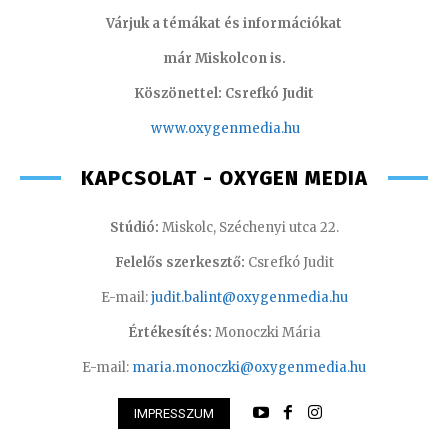
Várjuk a témákat és információkat
már Miskolcon is.
Köszönettel: Csrefkó Judit
www.oxyge
nmedia.hu
KAPCSOLAT - OXYGEN MEDIA
Stúdió:
Miskolc, Széchenyi utca 22.
Felelős szerkesztő:
Csrefkó Judit
E-mail:
judit.balint@oxygenmedia.hu
Értékesítés:
Monoczki Mária
E-mail:
maria.monoczki@oxygenmedia.hu
IMPRESSZUM