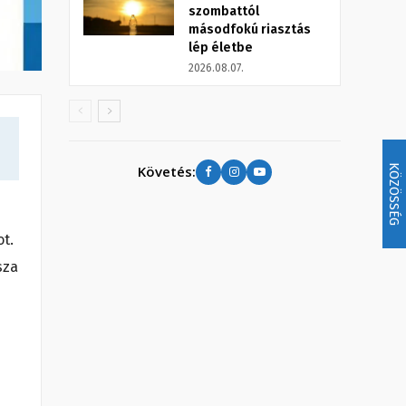
szombattól
másodfokú riasztás
lép életbe
2026.08.07.
KÖZÖSSÉG
Követés:
ot.
sza