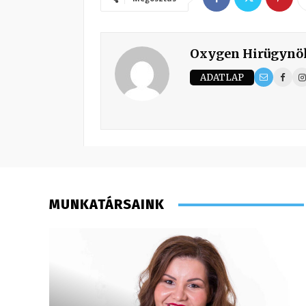
Oxygen Hirügynö
ADATLAP
MUNKATÁRSAINK