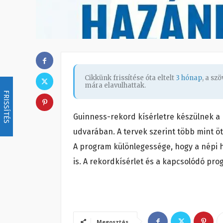
Cikkünk frissítése óta eltelt
3 hónap
, a sz
mára elavulhattak.
FRISSÍTÉS
Guinness-rekord kísérletre készülnek a
udvarában. A tervek szerint több mint öt
A program különlegessége, hogy a népi 
is. A rekordkísérlet és a kapcsolódó pr
Megosztás