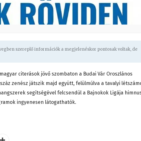
övegben szereplő információk a megjelenéskor pontosak voltak, de
 magyar citerások jövő szombaton a Budai Vár Oroszlános
száz zenész játszik majd együtt, felülmúlva a tavalyi létszám
hangszerek segítségével felcsendül a Bajnokok Ligája himnu
ogramok ingyenesen látogathatók.