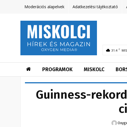
Moderációs alapelvek
Adatkezelési tájékoztató
C
31.4
MI
PROGRAMOK
MISKOLC
BOR
Guinness-rekord 
c
Oxyge