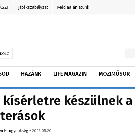
ÁSZF
Játékszabályzat
Médiaajánlatunk
SKOLC
SOD
HAZÁNK
LIFE MAGAZIN
MOZIMŰSOR
kísérletre készülnek a
iterások
n Hirügynökség
-
2026.05.20.