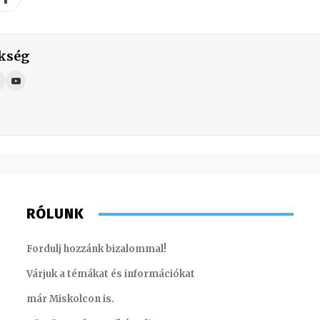
kség
RÓLUNK
Fordulj hozzánk bizalommal!
Várjuk a témákat és információkat
már Miskolcon is.