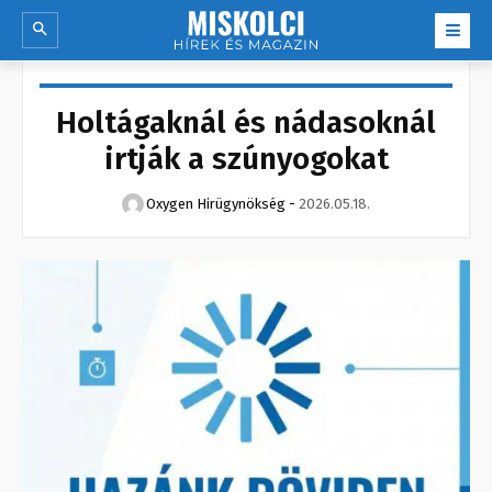
Holtágaknál és nádasoknál
irtják a szúnyogokat
Oxygen Hirügynökség
-
2026.05.18.