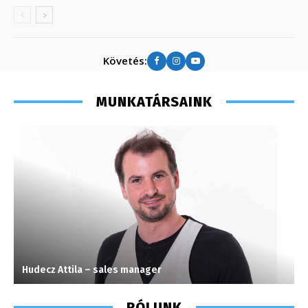
Követés:
MUNKATÁRSAINK
Hudecz Attila – sales manager
M
RÓLUNK