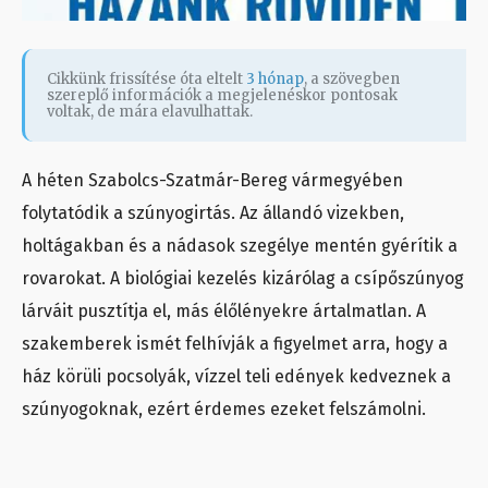
Cikkünk frissítése óta eltelt
3 hónap
, a szövegben
szereplő információk a megjelenéskor pontosak
voltak, de mára elavulhattak.
A héten Szabolcs-Szatmár-Bereg vármegyében
folytatódik a szúnyogirtás. Az állandó vizekben,
holtágakban és a nádasok szegélye mentén gyérítik a
rovarokat. A biológiai kezelés kizárólag a csípőszúnyog
lárváit pusztítja el, más élőlényekre ártalmatlan. A
szakemberek ismét felhívják a figyelmet arra, hogy a
ház körüli pocsolyák, vízzel teli edények kedveznek a
szúnyogoknak, ezért érdemes ezeket felszámolni.