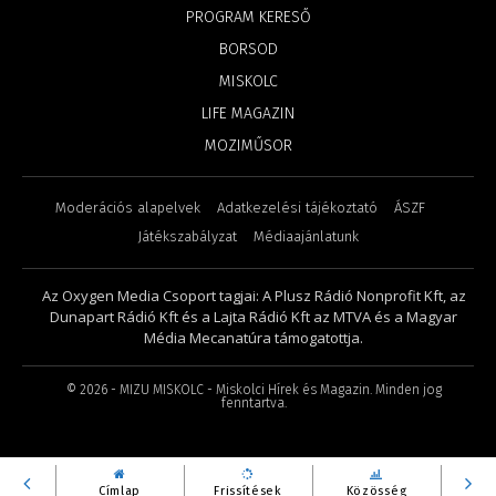
PROGRAM KERESŐ
BORSOD
MISKOLC
LIFE MAGAZIN
MOZIMŰSOR
Moderációs alapelvek
Adatkezelési tájékoztató
ÁSZF
Játékszabályzat
Médiaajánlatunk
Az Oxygen Media Csoport tagjai: A Plusz Rádió Nonprofit Kft, az
Dunapart Rádió Kft és a Lajta Rádió Kft az MTVA és a Magyar
Média Mecanatúra támogatottja.
©
2026
- MIZU MISKOLC - Miskolci Hírek és Magazin. Minden jog
fenntartva.
Címlap
Frissítések
Közösség