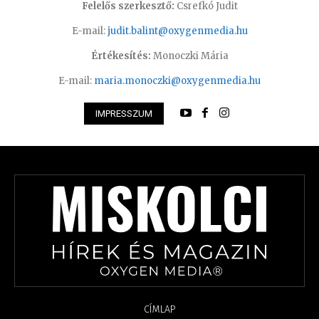
Felelős szerkesztő:
Csrefkó Judit
E-mail:
judit.balint@oxygenmedia.hu
Értékesítés:
Monoczki Mária
E-mail:
maria.monoczki@oxygenmedia.hu
IMPRESSZUM
CÍMLAP