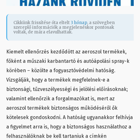
Cikkünk frissítése óta eltelt
3 hónap
, a szövegben
szereplő információk a megjelenéskor pontosak
voltak, de mára elavulhattak.
Kiemelt ellenőrzés kezdődött az aeroszol termékek,
főként a műszaki karbantartó és autóápolási spray-k
körében – közölte a fogyasztóvédelmi hatóság.
Vizsgálják, hogy a termékek megfelelnek-e a
biztonsági, tűzveszélyességi és jelölési előírásoknak;
valamint ellenőrzik a forgalmazókat is, mert az
aeroszol termékek biztonságos működéséről ők
kötelesek gondoskodni. A hatóság ugyanakkor felhívja
a figyelmet arra is, hogy a biztonságos használathoz a
felhasználóknak be kell tartaniuk a címkén