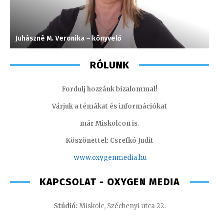
Juhászné M. Veronika – könyvelő
G
RÓLUNK
Fordulj hozzánk bizalommal!
Várjuk a témákat és információkat
már Miskolcon is.
Köszönettel: Csrefkó Judit
www.oxyge
nmedia.hu
KAPCSOLAT - OXYGEN MEDIA
Stúdió:
Miskolc, Széchenyi utca 22.