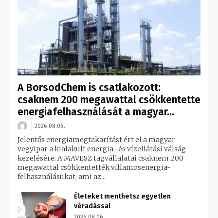
A BorsodChem is csatlakozott:
csaknem 200 megawattal csökkentette
energiafelhasználását a magyar...
2026.08.06.
Jelentős energiamegtakarítást ért el a magyar
vegyipar a kialakult energia- és vízellátási válság
kezelésére. A MAVESZ tagvállalatai csaknem 200
megawattal csökkentették villamosenergia-
felhasználásukat, ami az...
Életeket menthetsz egyetlen
véradással
2026.08.06.