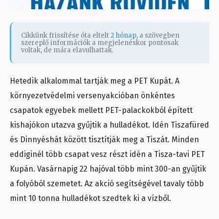
Cikkünk frissítése óta eltelt
2 hónap
, a szövegben
szereplő információk a megjelenéskor pontosak
voltak, de mára elavulhattak.
Hetedik alkalommal tartják meg a PET Kupát. A
környezetvédelmi versenyakcióban önkéntes
csapatok egyebek mellett PET-palackokból épített
kishajókon utazva gyűjtik a hulladékot. Idén Tiszafüred
és Dinnyéshát között tisztítják meg a Tiszát. Minden
eddiginél több csapat vesz részt idén a Tisza-tavi PET
Kupán. Vasárnapig 22 hajóval több mint 300-an gyűjtik
a folyóból szemetet. Az akció segítségével tavaly több
mint 10 tonna hulladékot szedtek ki a vízből.