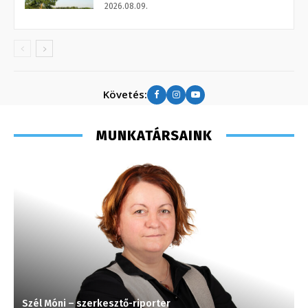
2026.08.09.
Követés:
MUNKATÁRSAINK
Szél Móni – szerkesztő-riporter
J