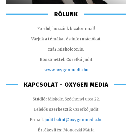
RÓLUNK
Fordulj hozzánk bizalommal!
Várjuk a témákat és információkat
már Miskolcon is.
Köszönettel: Csrefkó Judit
www.oxyge
nmedia.hu
KAPCSOLAT - OXYGEN MEDIA
Stúdió:
Miskolc, Széchenyi utca 22.
Felelős szerkesztő:
Csrefkó Judit
E-mail:
judit.balint@oxygenmedia.hu
Értékesítés:
Monoczki Mária