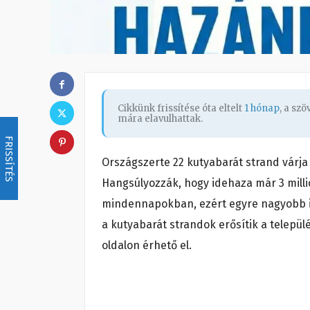
Cikkünk frissítése óta eltelt
1 hónap
, a sz
mára elavulhattak.
FRISSÍTÉS
Országszerte 22 kutyabarát strand várja 
Hangsúlyozzák, hogy idehaza már 3 milli
mindennapokban, ezért egyre nagyobb ig
a kutyabarát strandok erősítik a települé
oldalon érhető el.