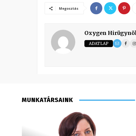
Megosztás
Oxygen Hirügynö
ADATLAP
MUNKATÁRSAINK