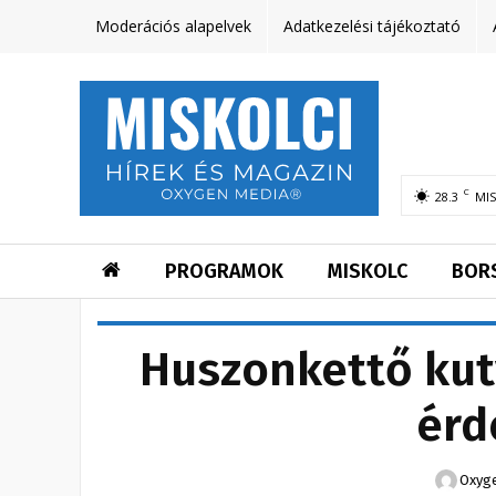
Moderációs alapelvek
Adatkezelési tájékoztató
C
28.3
MI
PROGRAMOK
MISKOLC
BOR
Huszonkettő kuty
érd
Oxyge