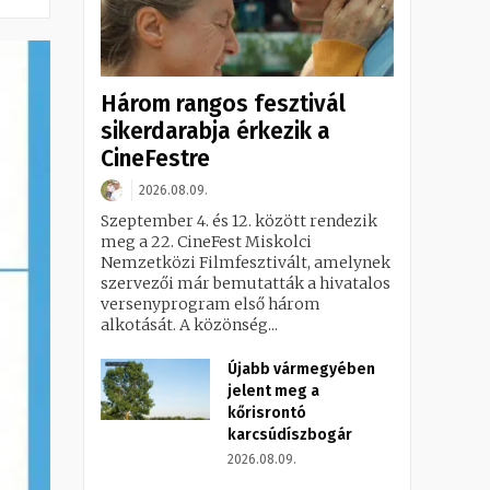
Három rangos fesztivál
sikerdarabja érkezik a
CineFestre
2026.08.09.
Szeptember 4. és 12. között rendezik
meg a 22. CineFest Miskolci
Nemzetközi Filmfesztivált, amelynek
szervezői már bemutatták a hivatalos
versenyprogram első három
alkotását. A közönség...
Újabb vármegyében
jelent meg a
kőrisrontó
karcsúdíszbogár
2026.08.09.