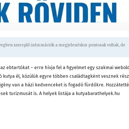
övegben szereplő információk a megjelenéskor pontosak voltak, de
az ebtartókat – erre hívja fel a figyelmet egy szakmai webold
ó kutya él, közülük egyre többen családtagként vesznek rész
ény van a házi kedvenceket is fogadó fürdőkre. Hozzátetté
sek turizmusát is. A helyek listája a kutyabarathelyek.hu