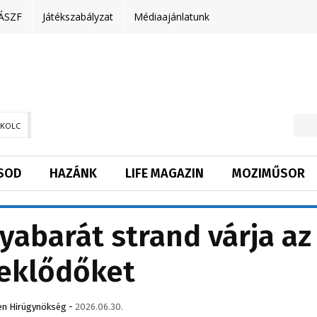
ÁSZF
Játékszabályzat
Médiaajánlatunk
SKOLC
SOD
HAZÁNK
LIFE MAGAZIN
MOZIMŰSOR
abarát strand várja az
eklődőket
n Hirügynökség
-
2026.06.30.