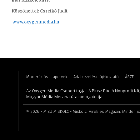
már Miskolcon is.
Köszönettel: Csrefkó Judit
www.oxyge
nmedia.hu
Horváth Ferenc – technikus
Kőműves
Moderációs alapelvek
Adatkezelési tájékoztató
ÁSZF
Az Oxygen Media Csoport tagjai: A Plusz Rádió Nonprofit Kft
Magyar Média Mecanatúra támogatottja.
©
2026
- MIZU MISKOLC - Miskolci Hírek és Magazin. Minden jo