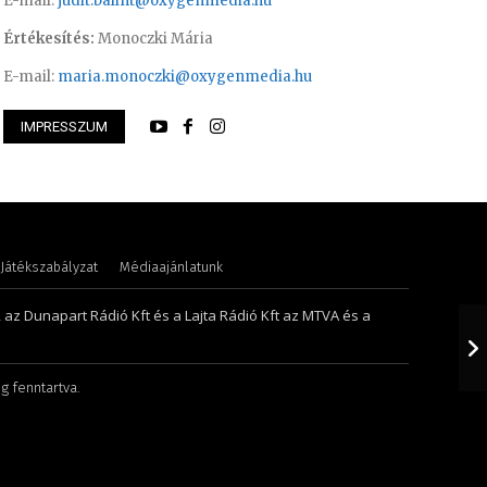
E-mail:
judit.balint@oxygenmedia.hu
Értékesítés:
Monoczki Mária
E-mail:
maria.monoczki@oxygenmedia.hu
IMPRESSZUM
 Krisztián – programozó, technikus
Meronka Péter – p
Játékszabályzat
Médiaajánlatunk
, az Dunapart Rádió Kft és a Lajta Rádió Kft az MTVA és a
g fenntartva.