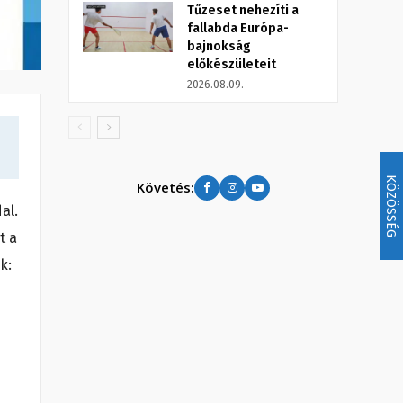
Tűzeset nehezíti a
fallabda Európa-
bajnokság
előkészületeit
2026.08.09.
KÖZÖSSÉG
Követés:
al.
t a
k: