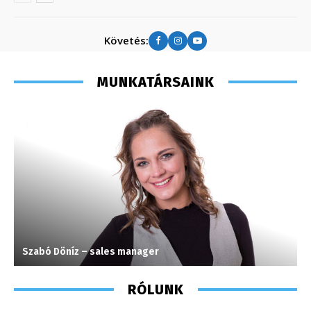
Követés:
MUNKATÁRSAINK
Szabó Döníz – sales manager
T
RÓLUNK