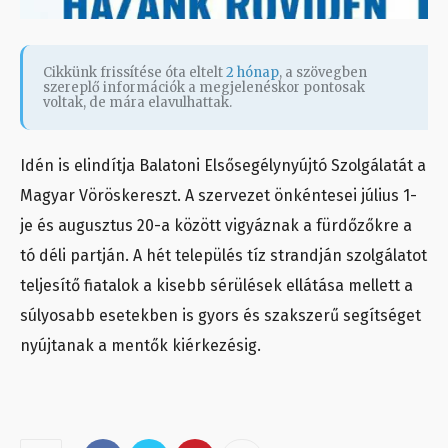
Cikkünk frissítése óta eltelt
2 hónap
, a szövegben
szereplő információk a megjelenéskor pontosak
voltak, de mára elavulhattak.
Idén is elindítja Balatoni Elsősegélynyújtó Szolgálatát a
Magyar Vöröskereszt. A szervezet önkéntesei július 1-
je és augusztus 20-a között vigyáznak a fürdőzőkre a
tó déli partján. A hét település tíz strandján szolgálatot
teljesítő fiatalok a kisebb sérülések ellátása mellett a
súlyosabb esetekben is gyors és szakszerű segítséget
nyújtanak a mentők kiérkezésig.