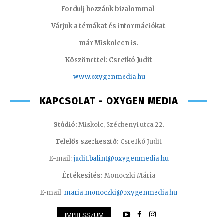
Fordulj hozzánk bizalommal!
Várjuk a témákat és információkat
már Miskolcon is.
Köszönettel: Csrefkó Judit
www.oxyge
nmedia.hu
KAPCSOLAT - OXYGEN MEDIA
Stúdió:
Miskolc, Széchenyi utca 22.
Felelős szerkesztő:
Csrefkó Judit
E-mail:
judit.balint@oxygenmedia.hu
Értékesítés:
Monoczki Mária
E-mail:
maria.monoczki@oxygenmedia.hu
IMPRESSZUM