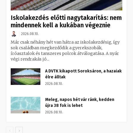
Iskolakezdés előtti nagytakarítás: nem
mindennek kell a kukában végeznie
2026.08.10.
Már csak néhány hét van hátra az iskolakezdésig, így
sok családban megkezdődik a gyerekszobák,
íróasztalok és tanszeres polcok átválogatása. A nyár
végi rendrakás jó...
A DVTK kikapott Soroksáron, a hazaiak
élre álltak
2026.08.10.
Meleg, napos hét vár ránk, kedden
újra 38 fok is lehet
2026.08.10.