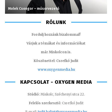
Molek Csongor – műsorvezető
T
RÓLUNK
Fordulj hozzánk bizalommal!
Várjuk a témákat és információkat
már Miskolcon is.
Köszönettel: Csrefkó Judit
www.oxyge
nmedia.hu
KAPCSOLAT - OXYGEN MEDIA
Stúdió:
Miskolc, Széchenyi utca 22.
Felelős szerkesztő:
Csrefkó Judit
E-mail:
judit.balint@oxygenmedia.hu