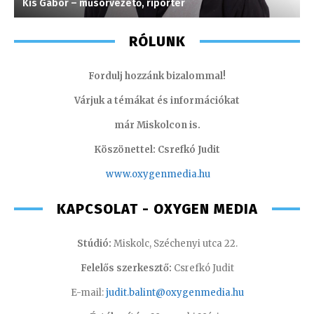
Kis Gábor – műsorvezető, riporter
I
RÓLUNK
Fordulj hozzánk bizalommal!
Várjuk a témákat és információkat
már Miskolcon is.
Köszönettel: Csrefkó Judit
www.oxyge
nmedia.hu
KAPCSOLAT - OXYGEN MEDIA
Stúdió:
Miskolc, Széchenyi utca 22.
Felelős szerkesztő:
Csrefkó Judit
E-mail:
judit.balint@oxygenmedia.hu