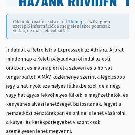
Cikkünk frissítése óta eltelt
1 hónap
, a szövegben
szereplő információk a megjelenéskor pontosak
voltak, de mára elavulhattak.
Indulnak a Retro Istria Expresszek az Adriára. A járat
mindennap a Keleti pályaudvarról indul az esti
órákban, és másnap éri el a szlovén és a horvát
tengerpartot. A MÁV közleménye szerint a legolcsóbb
jegy a hat-nyolc személyes fülkékbe szól, de a négy
vagy hat ágyas fekvőhelyes fülkék is megfizethetők, és
kényelmes alvási lehetőséget biztosítanak. Jegyet a
nemzetközi pénztárakban és online is lehet vásárolni,
a kutya- és kerékpárjegyeket viszont csak
személyesen lehet megvenni.