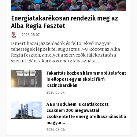
Energiatakarékosan rendezik meg az
Alba Regia Fesztet
2026.08.07.
Ismert hazai jazzelőadók és feltörekvő magyar
tehetségek lépnek fel augusztus 7-9. között az Alba
Regia Feszten, amelyet a szervezők tájékoztatása
szerint idén takarékos energiahasználat...
Takarítás közben három mobiltelefont
is ellopott egy miskolci férfi
Kazincbarcikán
2026.08.07.
A BorsodChem is csatlakozott:
csaknem 200 megawattal
csökkentette energiafelhasználását a
magyar...
2026.08.06.