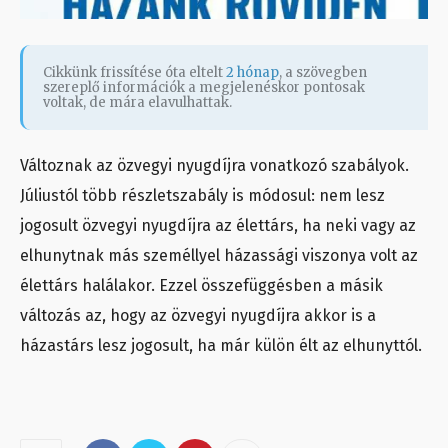
Cikkünk frissítése óta eltelt
2 hónap
, a szövegben
szereplő információk a megjelenéskor pontosak
voltak, de mára elavulhattak.
Változnak az özvegyi nyugdíjra vonatkozó szabályok.
Júliustól több részletszabály is módosul: nem lesz
jogosult özvegyi nyugdíjra az élettárs, ha neki vagy az
elhunytnak más személlyel házassági viszonya volt az
élettárs halálakor. Ezzel összefüggésben a másik
változás az, hogy az özvegyi nyugdíjra akkor is a
házastárs lesz jogosult, ha már külön élt az elhunyttól.