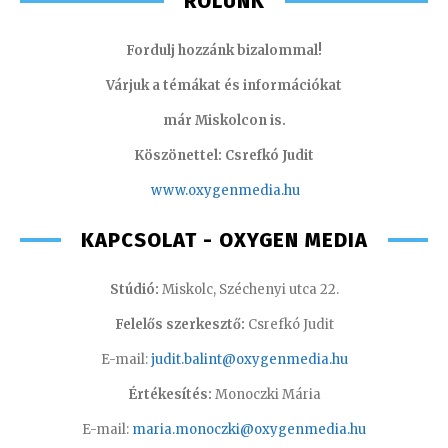
RÓLUNK
Fordulj hozzánk bizalommal!
Várjuk a témákat és információkat
már Miskolcon is.
Köszönettel: Csrefkó Judit
www.oxyge
nmedia.hu
KAPCSOLAT - OXYGEN MEDIA
Stúdió:
Miskolc, Széchenyi utca 22.
Felelős szerkesztő:
Csrefkó Judit
E-mail:
judit.balint@oxygenmedia.hu
Értékesítés:
Monoczki Mária
E-mail:
maria.monoczki@oxygenmedia.hu