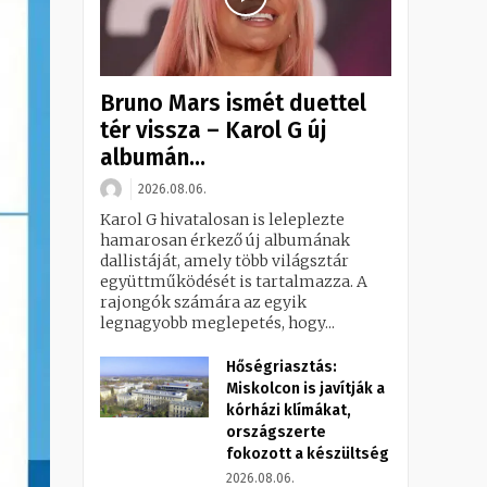
Bruno Mars ismét duettel
tér vissza – Karol G új
albumán...
2026.08.06.
Karol G hivatalosan is leleplezte
hamarosan érkező új albumának
dallistáját, amely több világsztár
együttműködését is tartalmazza. A
rajongók számára az egyik
legnagyobb meglepetés, hogy...
Hőségriasztás:
Miskolcon is javítják a
kórházi klímákat,
országszerte
fokozott a készültség
2026.08.06.