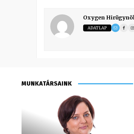
Oxygen Hirügynö
ADATLAP
MUNKATÁRSAINK