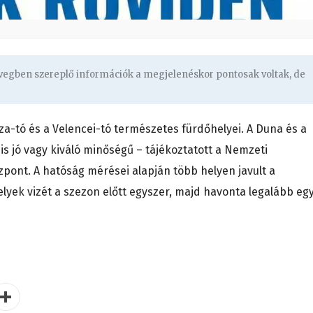
övegben szereplő információk a megjelenéskor pontosak voltak, de
sza-tó és a Velencei-tó természetes fürdőhelyei. A Duna és a
is jó vagy kiváló minőségű – tájékoztatott a Nemzeti
pont. A hatóság mérései alapján több helyen javult a
lyek vizét a szezon előtt egyszer, majd havonta legalább eg