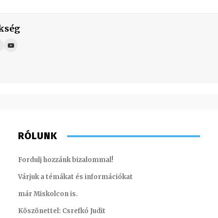
kség
RÓLUNK
Fordulj hozzánk bizalommal!
Várjuk a témákat és információkat
már Miskolcon is.
Köszönettel: Csrefkó Judit