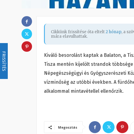
Cikkünk frissítése óta eltelt
2 hónap
, a sz
mára elavulhattak.
FRISSÍTÉS
Kiváló besorolást kaptak a Balaton, a Ti
Tisza mentén kijelölt strandok többsége 
Népegészségügyi és Gyógyszerészeti Köz
vízminőség az utóbbi években. A fürdőhe
alkalommal mintavétellel ellenőrzik.
Megosztás