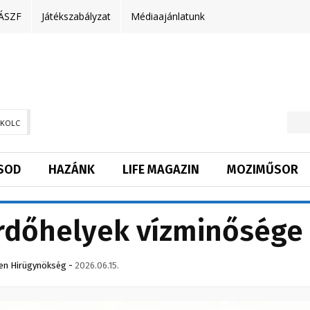
ÁSZF
Játékszabályzat
Médiaajánlatunk
SKOLC
SOD
HAZÁNK
LIFE MAGAZIN
MOZIMŰSOR
ürdőhelyek vízminősége
en Hirügynökség
-
2026.06.15.