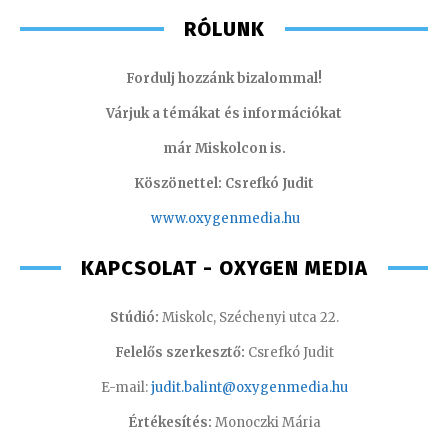
RÓLUNK
Fordulj hozzánk bizalommal!
Várjuk a témákat és információkat
már Miskolcon is.
Köszönettel: Csrefkó Judit
www.oxyge
nmedia.hu
KAPCSOLAT - OXYGEN MEDIA
Stúdió:
Miskolc, Széchenyi utca 22.
Felelős szerkesztő:
Csrefkó Judit
E-mail:
judit.balint@oxygenmedia.hu
Értékesítés:
Monoczki Mária