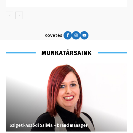
Követés:
MUNKATÁRSAINK
Szigeti-Aszódi Szilvia – brand manager
M