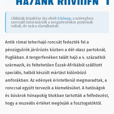
Cikkünk frissítése óta eltelt
6 hónap
, a szövegben
szereplő információk a megjelenéskor pontosak
voltak, de mára elavulhattak.
Antik római teherhajó roncsát fedezték fel a
pénzügyőrök járőrözés közben a dél-olasz partoknál,
Pugliában. A tengerfenéken talált hajó a 4. századból
származik, és feltehetően Észak-Afrikából szállított
speciális, halból készült mártást különböző
amforákban. Az edények érintetlenül megmaradtak, a
ronccsal együtt tervezik a kiemelésüket. A hatóságok
és búvárok hónapokig titokban tartották a felfedezést,
hogy a muzeális értéket megóvják a fosztogatóktól.