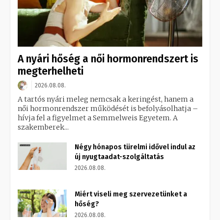
A nyári hőség a női hormonrendszert is
megterhelheti
2026.08.08.
A tartós nyári meleg nemcsak a keringést, hanem a
női hormonrendszer működését is befolyásolhatja –
hívja fel a figyelmet a Semmelweis Egyetem. A
szakemberek...
Négy hónapos türelmi idővel indul az
új nyugtaadat-szolgáltatás
2026.08.08.
Miért viseli meg szervezetünket a
hőség?
2026.08.08.