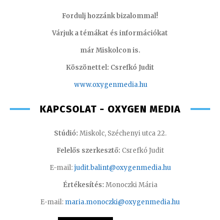
Fordulj hozzánk bizalommal!
Várjuk a témákat és információkat
már Miskolcon is.
Köszönettel: Csrefkó Judit
www.oxyge
nmedia.hu
KAPCSOLAT - OXYGEN MEDIA
Stúdió:
Miskolc, Széchenyi utca 22.
Felelős szerkesztő:
Csrefkó Judit
E-mail:
judit.balint@oxygenmedia.hu
Értékesítés:
Monoczki Mária
E-mail:
maria.monoczki@oxygenmedia.hu