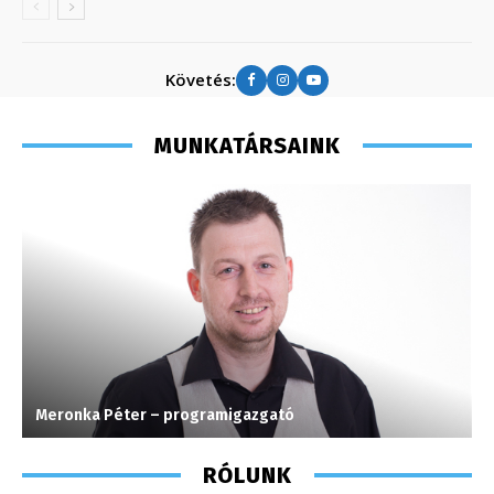
Követés:
MUNKATÁRSAINK
Meronka Péter – programigazgató
I
RÓLUNK