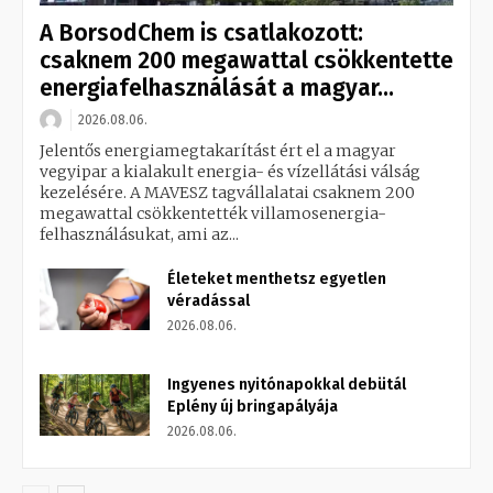
A BorsodChem is csatlakozott:
csaknem 200 megawattal csökkentette
energiafelhasználását a magyar...
2026.08.06.
Jelentős energiamegtakarítást ért el a magyar
vegyipar a kialakult energia- és vízellátási válság
kezelésére. A MAVESZ tagvállalatai csaknem 200
megawattal csökkentették villamosenergia-
felhasználásukat, ami az...
Életeket menthetsz egyetlen
véradással
2026.08.06.
Ingyenes nyitónapokkal debütál
Eplény új bringapályája
2026.08.06.