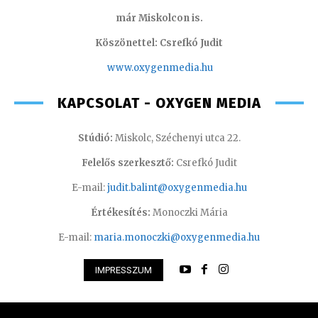
már Miskolcon is.
Köszönettel: Csrefkó Judit
www.oxyge
nmedia.hu
KAPCSOLAT - OXYGEN MEDIA
Stúdió:
Miskolc, Széchenyi utca 22.
Felelős szerkesztő:
Csrefkó Judit
E-mail:
judit.balint@oxygenmedia.hu
Értékesítés:
Monoczki Mária
E-mail:
maria.monoczki@oxygenmedia.hu
IMPRESSZUM