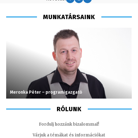
MUNKATÁRSAINK
Meronka Péter – programigazgató
P
RÓLUNK
Fordulj hozzánk bizalommal!
Várjuk a témákat és információkat