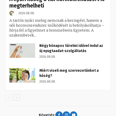
megterhelheti
2026.08.08.
A tartós nyári meleg nemcsak a keringést, hanem a
női hormonrendszer működését is befolyásolhatja –
hívja fel a figyelmet a Semmelweis Egyetem. A
szakemberek...
Négy hónapos türelmi idővel indul az
új nyugtaadat-szolgáltatás
2026.08.08.
Miért viseli meg szervezetünket a
hőség?
2026.08.08.
Követés: