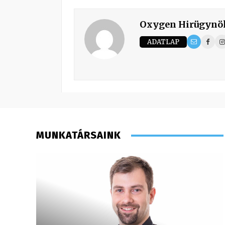
Oxygen Hirügynö
ADATLAP
MUNKATÁRSAINK