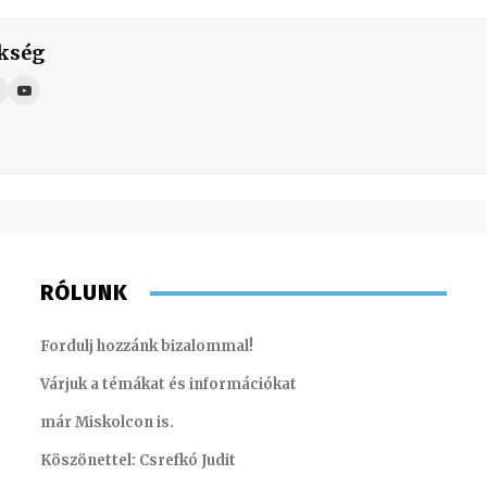
kség
RÓLUNK
Fordulj hozzánk bizalommal!
Várjuk a témákat és információkat
már Miskolcon is.
Köszönettel: Csrefkó Judit