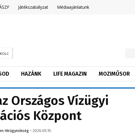
ÁSZF
Játékszabályzat
Médiaajánlatunk
SKOLC
SOD
HAZÁNK
LIFE MAGAZIN
MOZIMŰSOR
z Országos Vízügyi
ációs Központ
en Hirügynökség
-
2026.05.15.