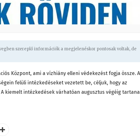
övegben szereplő információk a megjelenéskor pontosak voltak, de
iós Központ, ami a vízhiány elleni védekezést fogja össze. A
gein felüli intézkedéseket vezetett be, céljuk, hogy az
k. A kiemelt intézkedések várhatóan augusztus végéig tartana