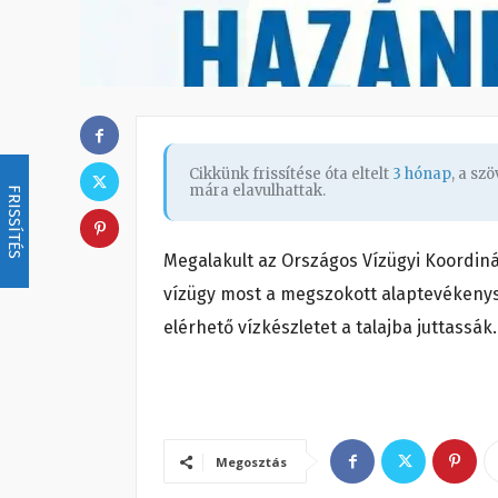
Cikkünk frissítése óta eltelt
3 hónap
, a sz
mára elavulhattak.
FRISSÍTÉS
Megalakult az Országos Vízügyi Koordinác
vízügy most a megszokott alaptevékenysé
elérhető vízkészletet a talajba juttassá
Megosztás