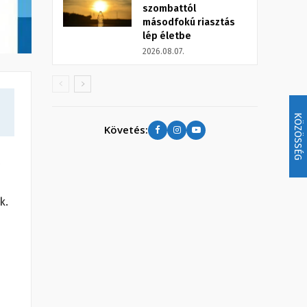
szombattól
másodfokú riasztás
lép életbe
2026.08.07.
KÖZÖSSÉG
Követés:
k.