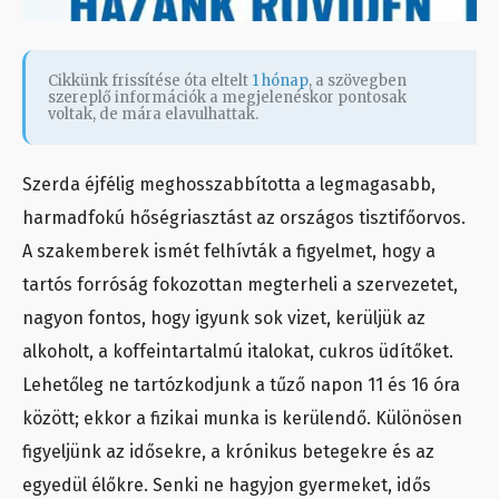
Cikkünk frissítése óta eltelt
1 hónap
, a szövegben
szereplő információk a megjelenéskor pontosak
voltak, de mára elavulhattak.
Szerda éjfélig meghosszabbította a legmagasabb,
harmadfokú hőségriasztást az országos tisztifőorvos.
A szakemberek ismét felhívták a figyelmet, hogy a
tartós forróság fokozottan megterheli a szervezetet,
nagyon fontos, hogy igyunk sok vizet, kerüljük az
alkoholt, a koffeintartalmú italokat, cukros üdítőket.
Lehetőleg ne tartózkodjunk a tűző napon 11 és 16 óra
között; ekkor a fizikai munka is kerülendő. Különösen
figyeljünk az idősekre, a krónikus betegekre és az
egyedül élőkre. Senki ne hagyjon gyermeket, idős