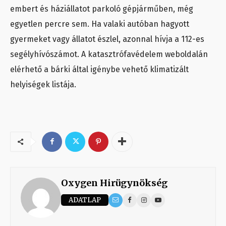
embert és háziállatot parkoló gépjárműben, még
egyetlen percre sem. Ha valaki autóban hagyott
gyermeket vagy állatot észlel, azonnal hívja a 112-es
segélyhívószámot. A katasztrófavédelem weboldalán
elérhető a bárki által igénybe vehető klimatizált
helyiségek listája.
Oxygen Hirügynökség
ADATLAP