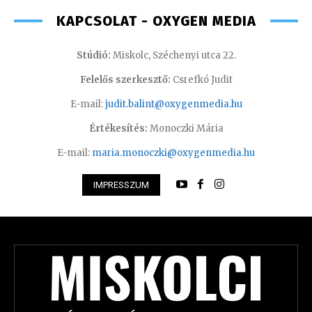
KAPCSOLAT - OXYGEN MEDIA
Stúdió:
Miskolc, Széchenyi utca 22.
Felelős szerkesztő:
Csrefkó Judit
E-mail:
judit.balint@oxygenmedia.hu
Értékesítés:
Monoczki Mária
E-mail:
maria.monoczki@oxygenmedia.hu
IMPRESSZUM