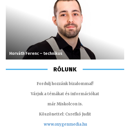
Horváth Ferenc – technikus
S
RÓLUNK
Fordulj hozzánk bizalommal!
Várjuk a témákat és információkat
már Miskolcon is.
Köszönettel: Csrefkó Judit
www.oxyge
nmedia.hu