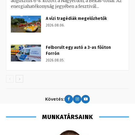
augusztus 6-8. között a Nagyerdőn, a Békás-tónál. Az
energiahatékonyság jegyében a fesztivál...
A vízi tragédiák megelőzhetők
2026.08.06.
Felborult egy autó a 3-as főúton
Forrón
2026.08.05.
Követés:
MUNKATÁRSAINK