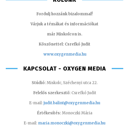
Fordulj hozzánk bizalommal!
Várjuk a témákat és információkat
már Miskolcon is.
Köszönettel: Csrefkó Judit
www.oxyge
nmedia.hu
KAPCSOLAT - OXYGEN MEDIA
Stúdió:
Miskolc, Széchenyi utca 22.
Felelős szerkesztő:
Csrefkó Judit
E-mail:
judit.balint@oxygenmedia.hu
Értékesítés:
Monoczki Mária
E-mail:
maria.monoczki@oxygenmedia.hu