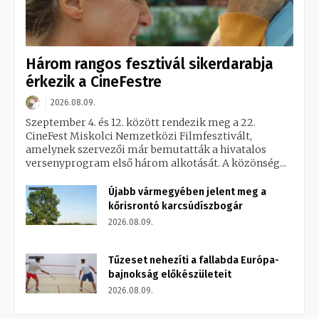
Három rangos fesztivál sikerdarabja
érkezik a CineFestre
2026.08.09.
Szeptember 4. és 12. között rendezik meg a 22.
CineFest Miskolci Nemzetközi Filmfesztivált,
amelynek szervezői már bemutatták a hivatalos
versenyprogram első három alkotását. A közönség...
Újabb vármegyében jelent meg a
kőrisrontó karcsúdíszbogár
2026.08.09.
Tűzeset nehezíti a fallabda Európa-
bajnokság előkészületeit
2026.08.09.