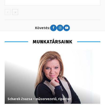
Követés:
MUNKATÁRSAINK
Scharek Zsuzsa – műsorvezető, riporter
V