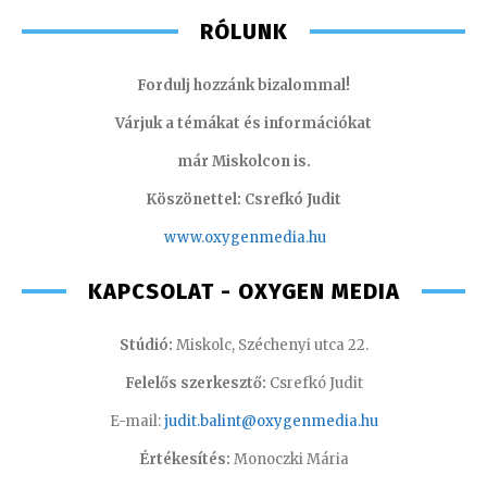
RÓLUNK
Fordulj hozzánk bizalommal!
Várjuk a témákat és információkat
már Miskolcon is.
Köszönettel: Csrefkó Judit
www.oxyge
nmedia.hu
KAPCSOLAT - OXYGEN MEDIA
Stúdió:
Miskolc, Széchenyi utca 22.
Felelős szerkesztő:
Csrefkó Judit
E-mail:
judit.balint@oxygenmedia.hu
Értékesítés:
Monoczki Mária