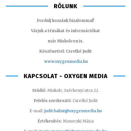
RÓLUNK
Fordulj hozzánk bizalommal!
Várjuk a témákat és információkat
már Miskolcon is.
Köszönettel: Csrefkó Judit
www.oxyge
nmedia.hu
KAPCSOLAT - OXYGEN MEDIA
Stúdió:
Miskolc, Széchenyi utca 22.
Felelős szerkesztő:
Csrefkó Judit
E-mail:
judit.balint@oxygenmedia.hu
Értékesítés:
Monoczki Mária