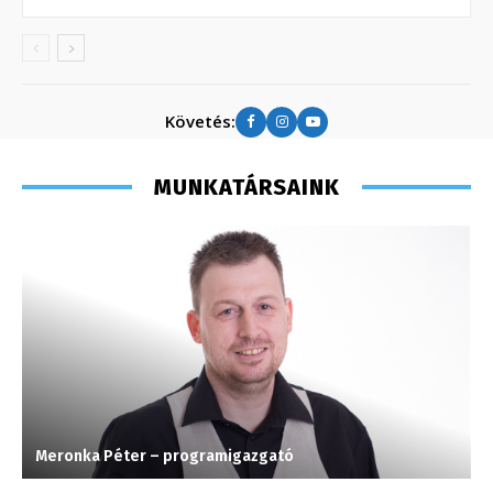
Követés:
MUNKATÁRSAINK
Meronka Péter – programigazgató
S