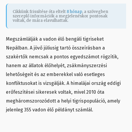
Cikkünk frissítése óta eltelt
8 hónap
, a szövegben
szereplő információk a megjelenéskor pontosak
voltak, de mára elavulhattak.
Megszámlálják a vadon élő bengáli tigriseket
Nepálban. A jövő júliusig tartó összeírásban a
szakértők nemcsak a pontos egyedszámot rögzítik,
hanem az állatok élőhelyét, zsákmányszerzési
lehetőségeit és az emberekkel való esetleges
konfliktusokat is vizsgálják. A himalájai ország eddigi
erőfeszítései sikeresek voltak, mivel 2010 óta
megháromszorozódott a helyi tigrispopuláció, amely
jelenleg 355 vadon élő példányt számlál.