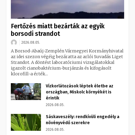
Fertőzés miatt bezárták az egyik
borsodi strandot
2026.08.05.
A Borsod-Abaúj-Zemplén Vármegyei Kormányhivatal
az idei szezon végéig bezáratta az arlói Suvadás Liget
Strandot. A döntést laboratóriumi vizsgálatokkal
igazolt cianobaktérium-burjánzás és kifogásolt
klorofill-a érték...
Vízkorlátozások léptek életbe az
országban, Miskolc környékét is
érintik
2026.08.05.
Sáskaveszély: rendkívüli engedély a
növényvédő szerekre
2026.08.05.