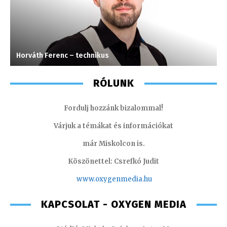
Horváth Ferenc – technikus
L
RÓLUNK
Fordulj hozzánk bizalommal!
Várjuk a témákat és információkat
már Miskolcon is.
Köszönettel: Csrefkó Judit
www.oxyge
nmedia.hu
KAPCSOLAT - OXYGEN MEDIA