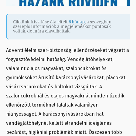
Cikkünk frissítése óta eltelt
8 hónap
, a szövegben
szereplő információk a megjelenéskor pontosak
voltak, de mára elavulhattak.
Adventi élelmiszer-biztonsági ellenőrzéseket végzett a
fogyasztóvédelmi hatóság. Vendéglátóhelyeket,
valamint olajos magvakat, szaloncukrokat és
gyümölcsöket árusító karácsonyi vásárokat, piacokat,
vásárcsarnokokat és boltokat vizsgáltak. A
szaloncukroknál és olajos magvaknál minden tizedik
ellenőrzött terméknél találtak valamilyen
hiányosságot. A karácsonyi vásárokban hat
vendéglátóhelynél kellett elrendelni ideiglenes
bezárást, higiéniai problémák miatt. Összesen több