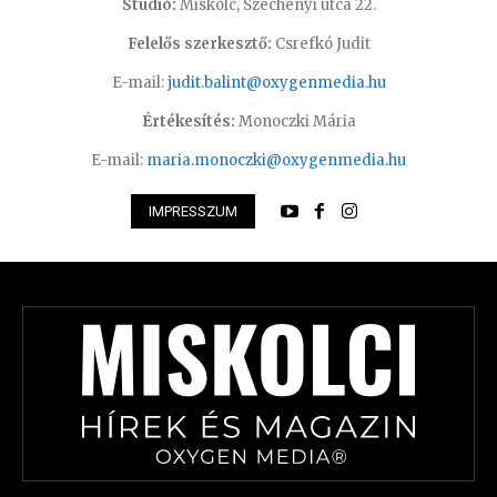
Stúdió:
Miskolc, Széchenyi utca 22.
Felelős szerkesztő:
Csrefkó Judit
E-mail:
judit.balint@oxygenmedia.hu
Értékesítés:
Monoczki Mária
E-mail:
maria.monoczki@oxygenmedia.hu
IMPRESSZUM