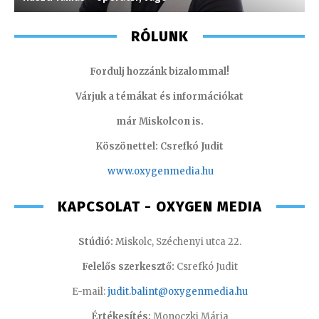
RÓLUNK
Fordulj hozzánk bizalommal!
Várjuk a témákat és információkat
már Miskolcon is.
Köszönettel: Csrefkó Judit
www.oxyge
nmedia.hu
KAPCSOLAT - OXYGEN MEDIA
Stúdió:
Miskolc, Széchenyi utca 22.
Felelős szerkesztő:
Csrefkó Judit
E-mail:
judit.balint@oxygenmedia.hu
Értékesítés:
Monoczki Mária