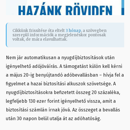
Cikkünk frissítése óta eltelt
3 hónap
, a szövegben
szereplő információk a megjelenéskor pontosak
voltak, de mára elavulhattak.
Nem jár automatikusan a nyugdíjbiztosítások után
igényelhető adójóváírás. A támogatást külön kell kérni
a május 20-ig benyújtandó adóbevallásban – hívja fel a
figyelmet a hazai biztosítási alkuszok szövetsége. A
nyugdíjbiztosításokra befizetett összeg 20 százaléka,
legfeljebb 130 ezer forint igényelhető vissza, amit a
biztosítási számlán írnak jóvá. Az összeget a bevallás
után 30 napon belül utalja át az adóhatóság.