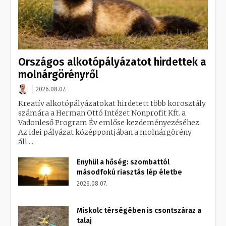
Országos alkotópályázatot hirdettek a
molnárgörényről
2026.08.07.
Kreatív alkotópályázatokat hirdetett több korosztály
számára a Herman Ottó Intézet Nonprofit Kft. a
Vadonleső Program Év emlőse kezdeményezéséhez.
Az idei pályázat középpontjában a molnárgörény
áll....
Enyhül a hőség: szombattól
másodfokú riasztás lép életbe
2026.08.07.
Miskolc térségében is csontszáraz a
talaj