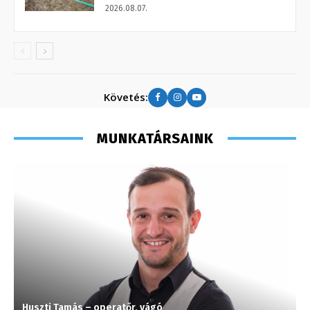
2026.08.07.
Követés:
MUNKATÁRSAINK
Huszti Tamás – operatőr, vágó
P