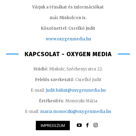
Várjuk a témákat és információkat
már Miskolcon is.
Köszönettel: Csrefkó Judit
www.oxyge
nmedia.hu
KAPCSOLAT - OXYGEN MEDIA
Stúdió:
Miskolc, Széchenyi utca 22.
Felelős szerkesztő:
Csrefkó Judit
E-mail:
judit.balint@oxygenmedia.hu
Értékesítés:
Monoczki Mária
E-mail:
maria.monoczki@oxygenmedia.hu
IMPRESSZUM