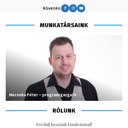
Követés:
MUNKATÁRSAINK
Meronka Péter – programigazgató
G
RÓLUNK
Fordulj hozzánk bizalommal!