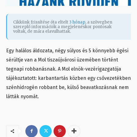
Cikkünk frissítése óta eltelt
3 hónap
, a szövegben
szereplő információk a megjelenéskor pontosak
voltak, de mára elavulhattak.
Egy halálos áldozata, négy súlyos és 5 könnyebb égési
sérültje van a Mol tiszaújvárosi üzemében történt
tegnapi robbanásnak. A Mol elnök-vezérigazgatója
tájékoztatott: karbantartás közben egy csővezetékben
szénhidrogén robbant be, külső beavatkozásnak nem
látták nyomát.