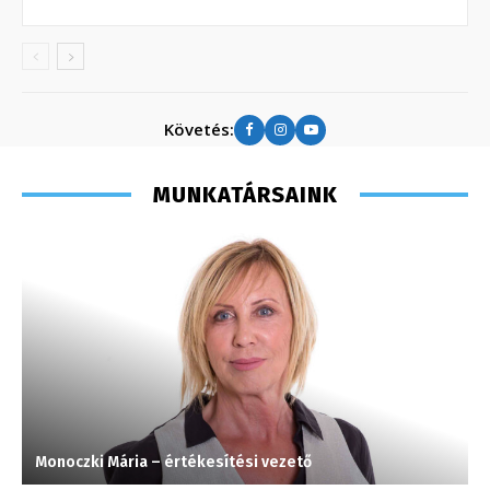
Követés:
MUNKATÁRSAINK
Monoczki Mária – értékesítési vezető
I