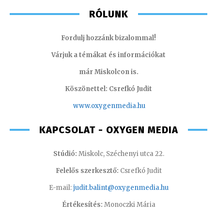
RÓLUNK
Fordulj hozzánk bizalommal!
Várjuk a témákat és információkat
már Miskolcon is.
Köszönettel: Csrefkó Judit
www.oxyge
nmedia.hu
KAPCSOLAT - OXYGEN MEDIA
Stúdió:
Miskolc, Széchenyi utca 22.
Felelős szerkesztő:
Csrefkó Judit
E-mail:
judit.balint@oxygenmedia.hu
Értékesítés:
Monoczki Mária