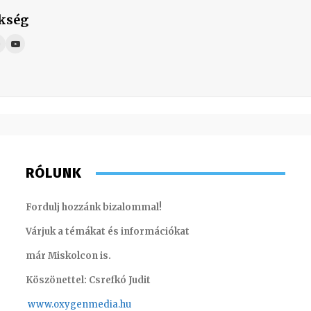
kség
RÓLUNK
Fordulj hozzánk bizalommal!
Várjuk a témákat és információkat
már Miskolcon is.
Köszönettel: Csrefkó Judit
www.oxyge
nmedia.hu