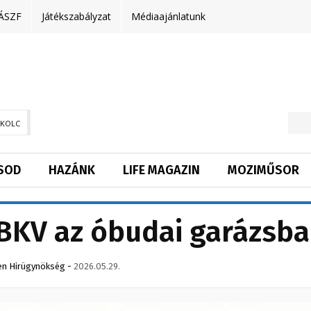
ÁSZF
Játékszabályzat
Médiaajánlatunk
SKOLC
SOD
HAZÁNK
LIFE MAGAZIN
MOZIMŰSOR
a BKV az óbudai garázsb
en Hirügynökség
-
2026.05.29.