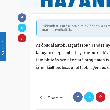
Cikkünk frissítése óta eltelt
2 hónap
, a sz
mára elavulhattak.
FRISSÍTÉS
Az óbudai autóbuszgarázsban rendez ny
látogatók bepillantást nyerhetnek a főv
interaktív és szórakoztató programon is
járműkiállítás lesz, ahol több legendás é
Megosztás