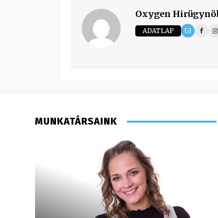
Oxygen Hirügynö
ADATLAP
MUNKATÁRSAINK