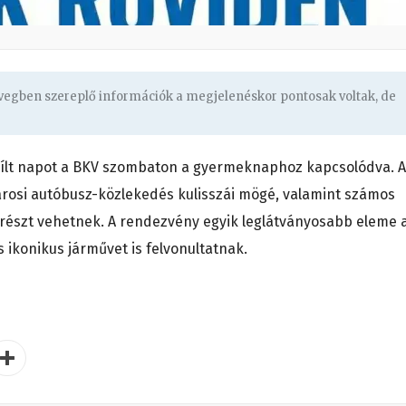
övegben szereplő információk a megjelenéskor pontosak voltak, de
ílt napot a BKV szombaton a gyermeknaphoz kapcsolódva. A
árosi autóbusz-közlekedés kulisszái mögé, valamint számos
 részt vehetnek. A rendezvény egyik leglátványosabb eleme 
s ikonikus járművet is felvonultatnak.