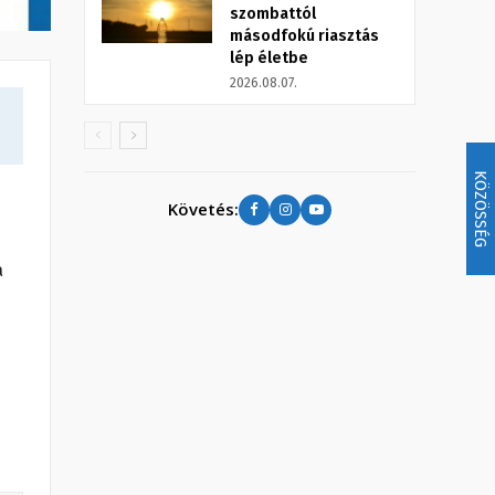
szombattól
másodfokú riasztás
lép életbe
2026.08.07.
KÖZÖSSÉG
Követés:
a