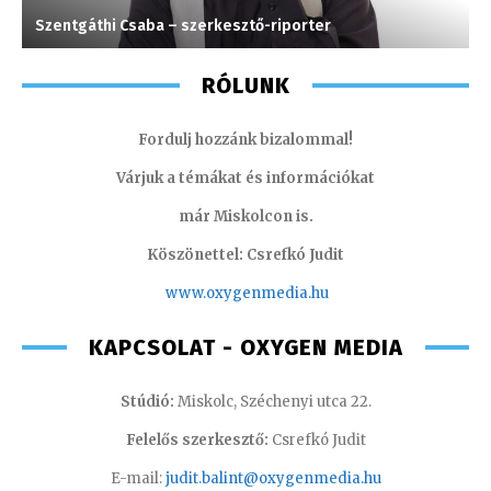
Szentgáthi Csaba – szerkesztő-riporter
V
RÓLUNK
Fordulj hozzánk bizalommal!
Várjuk a témákat és információkat
már Miskolcon is.
Köszönettel: Csrefkó Judit
www.oxyge
nmedia.hu
KAPCSOLAT - OXYGEN MEDIA
Stúdió:
Miskolc, Széchenyi utca 22.
Felelős szerkesztő:
Csrefkó Judit
E-mail:
judit.balint@oxygenmedia.hu