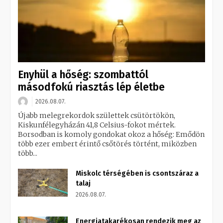
Enyhül a hőség: szombattól
másodfokú riasztás lép életbe
2026.08.07.
Újabb melegrekordok születtek csütörtökön,
Kiskunfélegyházán 41,8 Celsius-fokot mértek.
Borsodban is komoly gondokat okoz a hőség: Emődön
több ezer embert érintő csőtörés történt, miközben
több...
Miskolc térségében is csontszáraz a
talaj
2026.08.07.
Energiatakarékosan rendezik meg az