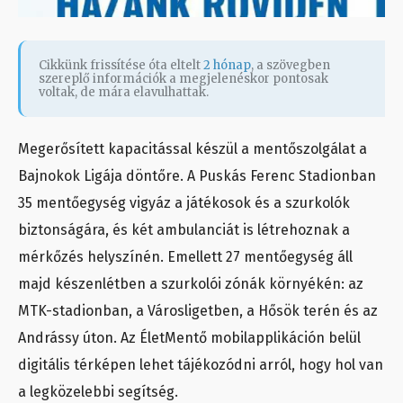
Cikkünk frissítése óta eltelt
2 hónap
, a szövegben
szereplő információk a megjelenéskor pontosak
voltak, de mára elavulhattak.
Megerősített kapacitással készül a mentőszolgálat a
Bajnokok Ligája döntőre. A Puskás Ferenc Stadionban
35 mentőegység vigyáz a játékosok és a szurkolók
biztonságára, és két ambulanciát is létrehoznak a
mérkőzés helyszínén. Emellett 27 mentőegység áll
majd készenlétben a szurkolói zónák környékén: az
MTK-stadionban, a Városligetben, a Hősök terén és az
Andrássy úton. Az ÉletMentő mobilapplikáción belül
digitális térképen lehet tájékozódni arról, hogy hol van
a legközelebbi segítség.