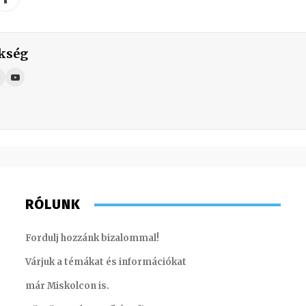
kség
RÓLUNK
Fordulj hozzánk bizalommal!
Várjuk a témákat és információkat
már Miskolcon is.