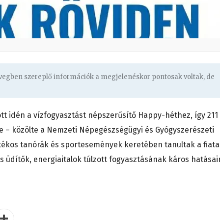
övegben szereplő információk a megjelenéskor pontosak voltak, de
t idén a vízfogyasztást népszerűsítő Happy-héthez, így 211
e – közölte a Nemzeti Népegészségügyi és Gyógyszerészeti
tékos tanórák és sportesemények keretében tanultak a fiata
s üdítők, energiaitalok túlzott fogyasztásának káros hatásair