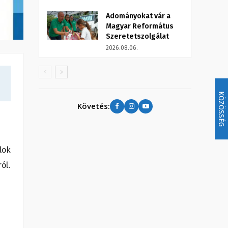
Adományokat vár a
Magyar Református
Szeretetszolgálat
2026.08.06.
KÖZÖSSÉG
Követés:
lok
ól.