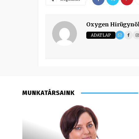
Oxygen Hirügynö
ADATLAP
MUNKATÁRSAINK