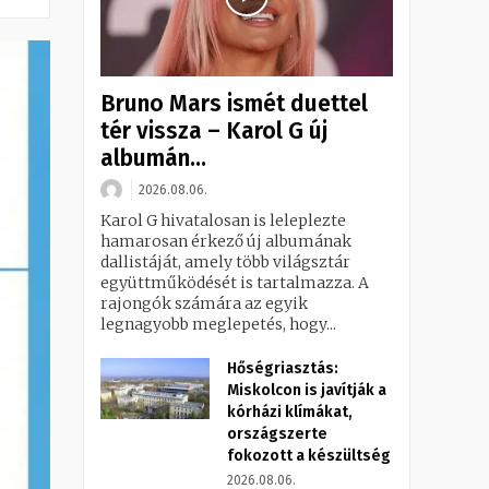
Bruno Mars ismét duettel
tér vissza – Karol G új
albumán...
2026.08.06.
Karol G hivatalosan is leleplezte
hamarosan érkező új albumának
dallistáját, amely több világsztár
együttműködését is tartalmazza. A
rajongók számára az egyik
legnagyobb meglepetés, hogy...
Hőségriasztás:
Miskolcon is javítják a
kórházi klímákat,
országszerte
fokozott a készültség
2026.08.06.