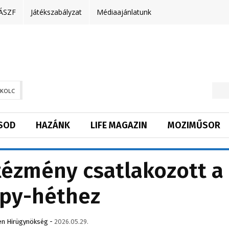
ÁSZF
Játékszabályzat
Médiaajánlatunk
SKOLC
SOD
HAZÁNK
LIFE MAGAZIN
MOZIMŰSOR
ézmény csatlakozott a
py-héthez
en Hirügynökség
-
2026.05.29.