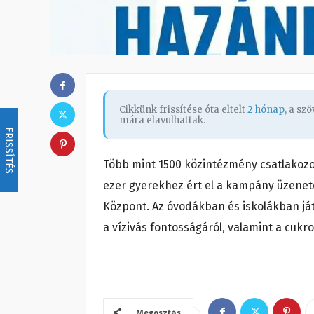
Cikkünk frissítése óta eltelt
2 hónap
, a sz
mára elavulhattak.
FRISSÍTÉS
Több mint 1500 közintézmény csatlakozot
ezer gyerekhez ért el a kampány üzenet
Központ. Az óvodákban és iskolákban já
a vízivás fontosságáról, valamint a cukro
Megosztás