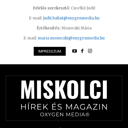
Felelős szerkesztő:
Csrefkó Judit
E-mail:
judit.balint@oxygenmedia.hu
Értékesítés:
Monoczki Mária
E-mail:
maria.monoczki@oxygenmedia.hu
IMPRESSZUM