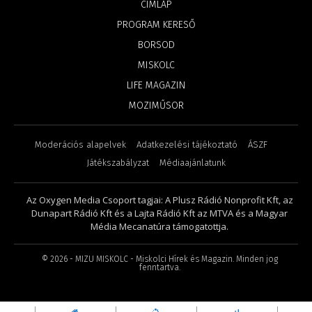
CÍMLAP
PROGRAM KERESŐ
BORSOD
MISKOLC
LIFE MAGAZIN
MOZIMŰSOR
Moderációs alapelvek
Adatkezelési tájékoztató
ÁSZF
Játékszabályzat
Médiaajánlatunk
Az Oxygen Media Csoport tagjai: A Plusz Rádió Nonprofit Kft, az
Dunapart Rádió Kft és a Lajta Rádió Kft az MTVA és a Magyar
Média Mecanatúra támogatottja.
©
2026
- MIZU MISKOLC - Miskolci Hírek és Magazin. Minden jog
fenntartva.