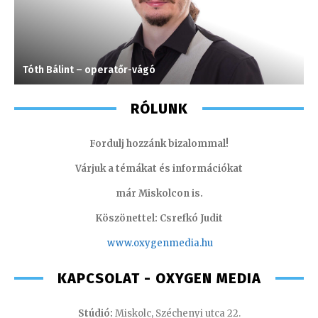
Tóth Bálint – operatőr-vágó
S
RÓLUNK
Fordulj hozzánk bizalommal!
Várjuk a témákat és információkat
már Miskolcon is.
Köszönettel: Csrefkó Judit
www.oxyge
nmedia.hu
KAPCSOLAT - OXYGEN MEDIA
Stúdió:
Miskolc, Széchenyi utca 22.