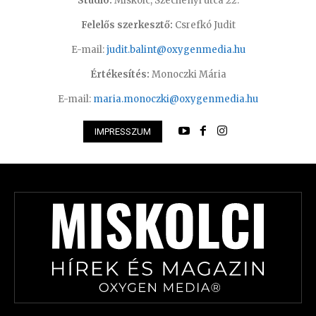
Stúdió:
Miskolc, Széchenyi utca 22.
Felelős szerkesztő:
Csrefkó Judit
E-mail:
judit.balint@oxygenmedia.hu
Értékesítés:
Monoczki Mária
E-mail:
maria.monoczki@oxygenmedia.hu
IMPRESSZUM