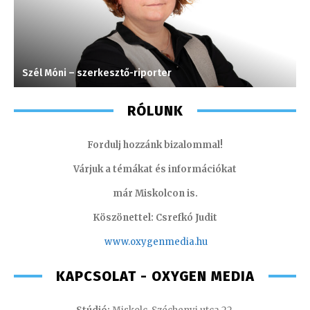
Szél Móni – szerkesztő-riporter
S
RÓLUNK
Fordulj hozzánk bizalommal!
Várjuk a témákat és információkat
már Miskolcon is.
Köszönettel: Csrefkó Judit
www.oxyge
nmedia.hu
KAPCSOLAT - OXYGEN MEDIA