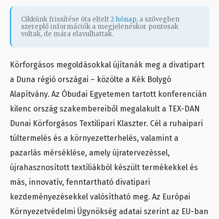
Cikkünk frissítése óta eltelt
2 hónap
, a szövegben
szereplő információk a megjelenéskor pontosak
voltak, de mára elavulhattak.
Körforgásos megoldásokkal újítanák meg a divatipart
a Duna régió országai – közölte a Kék Bolygó
Alapítvány. Az Óbudai Egyetemen tartott konferencián
kilenc ország szakembereiből megalakult a TEX-DAN
Dunai Körforgásos Textilipari Klaszter. Cél a ruhaipari
túltermelés és a környezetterhelés, valamint a
pazarlás mérséklése, amely újratervezéssel,
újrahasznosított textíliákból készült termékekkel és
más, innovatív, fenntartható divatipari
kezdeményezésekkel valósítható meg. Az Európai
Környezetvédelmi Ügynökség adatai szerint az EU-ban