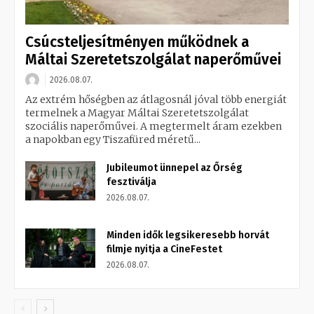
Csúcsteljesítményen működnek a
Máltai Szeretetszolgálat naperőművei
2026.08.07.
Az extrém hőségben az átlagosnál jóval több energiát
termelnek a Magyar Máltai Szeretetszolgálat
szociális naperőművei. A megtermelt áram ezekben
a napokban egy Tiszafüred méretű...
Jubileumot ünnepel az Őrség
fesztiválja
2026.08.07.
Minden idők legsikeresebb horvát
filmje nyitja a CineFestet
2026.08.07.