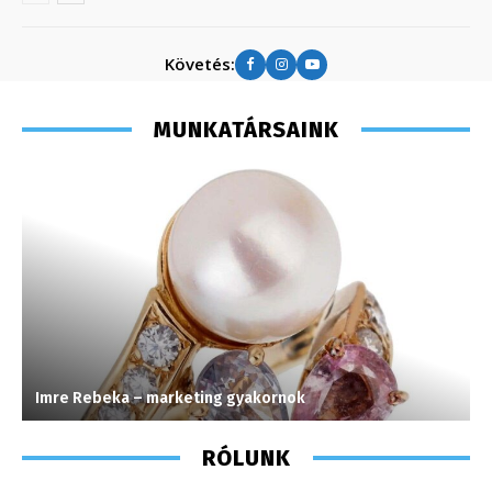
Követés:
MUNKATÁRSAINK
Imre Rebeka – marketing gyakornok
H
RÓLUNK