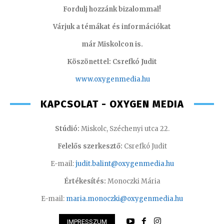
Fordulj hozzánk bizalommal!
Várjuk a témákat és információkat
már Miskolcon is.
Köszönettel: Csrefkó Judit
www.oxyge
nmedia.hu
KAPCSOLAT - OXYGEN MEDIA
Stúdió:
Miskolc, Széchenyi utca 22.
Felelős szerkesztő:
Csrefkó Judit
E-mail:
judit.balint@oxygenmedia.hu
Értékesítés:
Monoczki Mária
E-mail:
maria.monoczki@oxygenmedia.hu
IMPRESSZUM