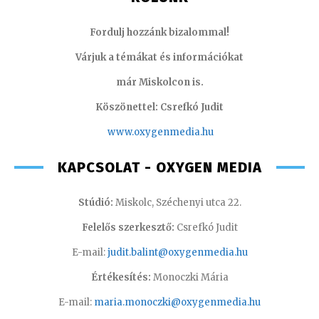
Fordulj hozzánk bizalommal!
Várjuk a témákat és információkat
már Miskolcon is.
Köszönettel: Csrefkó Judit
www.oxyge
nmedia.hu
KAPCSOLAT - OXYGEN MEDIA
Stúdió:
Miskolc, Széchenyi utca 22.
Felelős szerkesztő:
Csrefkó Judit
E-mail:
judit.balint@oxygenmedia.hu
Értékesítés:
Monoczki Mária
E-mail:
maria.monoczki@oxygenmedia.hu