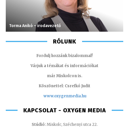
Torma Anikó – irodavezető
S
RÓLUNK
Fordulj hozzánk bizalommal!
Várjuk a témákat és információkat
már Miskolcon is.
Köszönettel: Csrefkó Judit
www.oxyge
nmedia.hu
KAPCSOLAT - OXYGEN MEDIA
Stúdió:
Miskolc, Széchenyi utca 22.