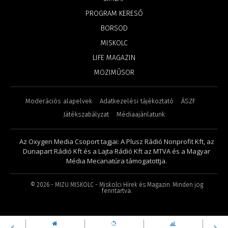
PROGRAM KERESŐ
BORSOD
MISKOLC
LIFE MAGAZIN
MOZIMŰSOR
Moderációs alapelvek
Adatkezelési tájékoztató
ÁSZF
Játékszabályzat
Médiaajánlatunk
Az Oxygen Media Csoport tagjai: A Plusz Rádió Nonprofit Kft, az
Dunapart Rádió Kft és a Lajta Rádió Kft az MTVA és a Magyar
Média Mecanatúra támogatottja.
©
2026
- MIZU MISKOLC - Miskolci Hírek és Magazin. Minden jog
fenntartva.