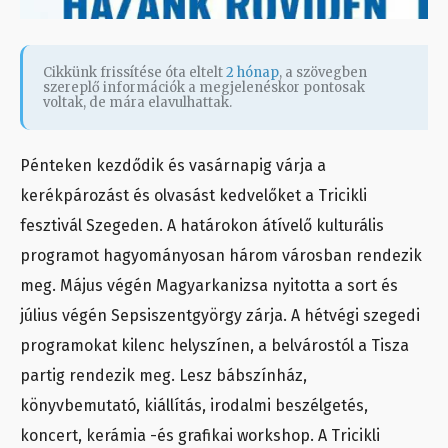
Cikkünk frissítése óta eltelt
2 hónap
, a szövegben
szereplő információk a megjelenéskor pontosak
voltak, de mára elavulhattak.
Pénteken kezdődik és vasárnapig várja a
kerékpározást és olvasást kedvelőket a Tricikli
fesztivál Szegeden. A határokon átívelő kulturális
programot hagyományosan három városban rendezik
meg. Május végén Magyarkanizsa nyitotta a sort és
július végén Sepsiszentgyörgy zárja. A hétvégi szegedi
programokat kilenc helyszínen, a belvárostól a Tisza
partig rendezik meg. Lesz bábszínház,
könyvbemutató, kiállítás, irodalmi beszélgetés,
koncert, kerámia -és grafikai workshop. A Tricikli