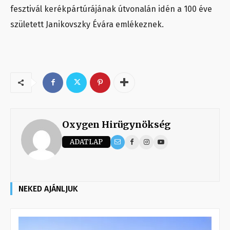
fesztivál kerékpártúrájának útvonalán idén a 100 éve
született Janikovszky Évára emlékeznek.
Oxygen Hirügynökség
ADATLAP
NEKED AJÁNLJUK