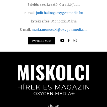
Felelős szerkesztő:
Csrefkó Judit
E-mail:
judit.balint@oxygenmedia.hu
Értékesítés:
Monoczki Mária
E-mail:
maria.monoczki@oxygenmedia.hu
IMPRESSZUM
CÍMLAP