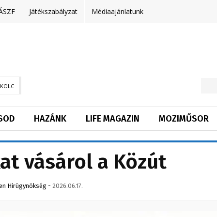
ÁSZF
Játékszabályzat
Médiaajánlatunk
SKOLC
SOD
HAZÁNK
LIFE MAGAZIN
MOZIMŰSOR
at vásárol a Közút
en Hirügynökség
-
2026.06.17.