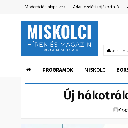
Moderációs alapelvek
Adatkezelési tájékoztató
C
31.4
MI
PROGRAMOK
MISKOLC
BOR
Új hókotrók
Oxyg