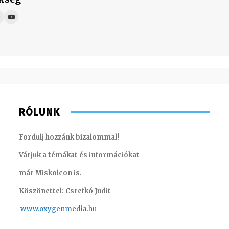
RÓLUNK
Fordulj hozzánk bizalommal!
Várjuk a témákat és információkat
már Miskolcon is.
Köszönettel: Csrefkó Judit
www.oxyge
nmedia.hu