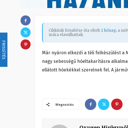
Cikkünk frissítése óta eltelt
2 hónap
, a sz
mára elavulhattak.
FRISSÍTÉS
Már nyáron elkezdi a téli felkészülést a
nagy sebességű hóeltakarításra alkalmas
ellátott hóekékkel szerelnek fel. A jármű
Megosztás
Oxygen Hirügynö