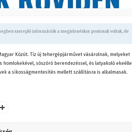
övegben szereplő információk a megjelenéskor pontosak voltak, de
 Magyar Közút. Tíz új tehergépjárművet vásárolnak, melyeket
 homlokekével, sószóró berendezéssel, és latyakoló ekeélle
vek a síkosságmentesítés mellett szállításra is alkalmasak.
kség