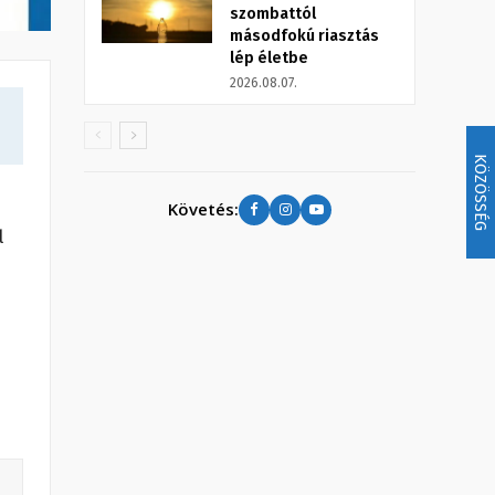
szombattól
másodfokú riasztás
lép életbe
2026.08.07.
KÖZÖSSÉG
Követés:
l